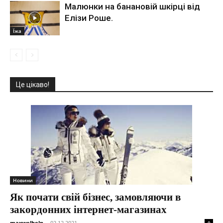
Малюнки на банановій шкірці від
Елізи Роше.
Їжа
Це цікаво!
Новини
Як почати свій бізнес, замовляючи в
закордонних інтернет-магазинах
maxwelhelp
-
02.12.2021