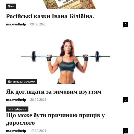
Діти
Російські казки Івана Білібіна.
maxwelhelp
-
09.08.2020
0
Догляд за речами
Як доглядати за зимовим взуттям
maxwelhelp
-
20.12.2021
0
Без рубрики
Що може бути причиною прищів у
дорослого
maxwelhelp
-
17.12.2021
0