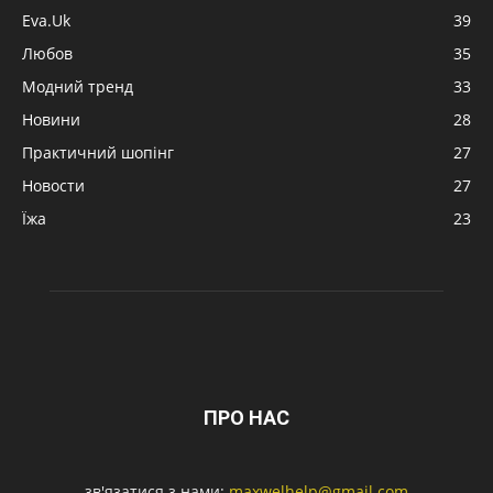
Eva.Uk
39
Любов
35
Модний тренд
33
Новини
28
Практичний шопінг
27
Новости
27
Їжа
23
ПРО НАС
зв'язатися з нами:
maxwelhelp@gmail.com