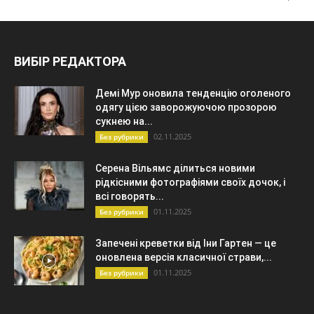
ВИБІР РЕДАКТОРА
Демі Мур оновила тенденцію оголеного
одягу цією заворожуючою прозорою
сукнею на...
02.11.2025
Без рубрики
Серена Вільямс ділиться новими
рідкісними фотографіями своїх дочок, і
всі говорять...
01.11.2025
Без рубрики
Запечені креветки від Іни Гартен — це
оновлена ​​версія класичної страви,...
01.11.2025
Без рубрики