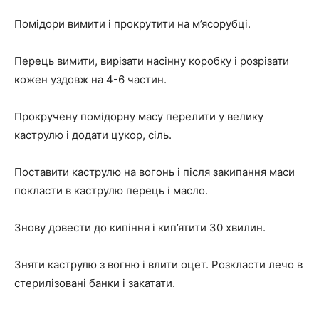
Помідори вимити і прокрутити на м’ясорубці.
Перець вимити, вирізати насінну коробку і розрізати
кожен уздовж на 4-6 частин.
Прокручену помідорну масу перелити у велику
каструлю і додати цукор, сіль.
Поставити каструлю на вогонь і після закипання маси
покласти в каструлю перець і масло.
Знову довести до кипіння і кип’ятити 30 хвилин.
Зняти каструлю з вогню і влити оцет. Розкласти лечо в
стерилізовані банки і закатати.