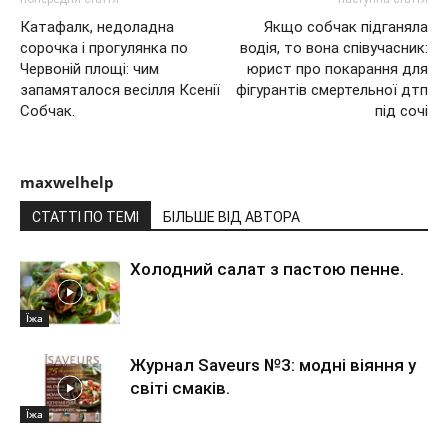
Катафалк, недоладна
Якщо собчак підганяла
сорочка і прогулянка по
водія, то вона співучасник:
Червоній площі: чим
юрист про покарання для
запамяталося весілля Ксенії
фігурантів смертельної дтп
Собчак.
під сочі
maxwelhelp
СТАТТІ ПО ТЕМІ
БІЛЬШЕ ВІД АВТОРА
Холодний салат з пастою пенне.
Їжа
Журнал Saveurs №3: модні віяння у
світі смаків.
Їжа