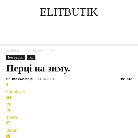
ELITBUTIK
Додому
Їмо вдома
Їжа
Їмо вдома
Їжа
Перці на зиму.
по
maxwelhelp
-
11.10.2021
342
Facebook
VK
Twitter
Viber