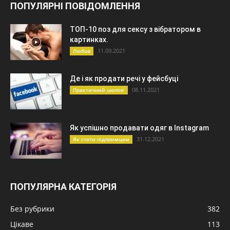
ПОПУЛЯРНІ ПОВІДОМЛЕННЯ
ТОП-10 поз для сексу з вібратором в
картинках.
11.09.2021
Любов
Де і як продати речі у фейсбуці
08.11.2021
Практичний шопінг
Як успішно продавати одяг в Instagram
31.12.2021
Як стати підпримцем
ПОПУЛЯРНА КАТЕГОРІЯ
Без рубрики
382
Цікаве
113