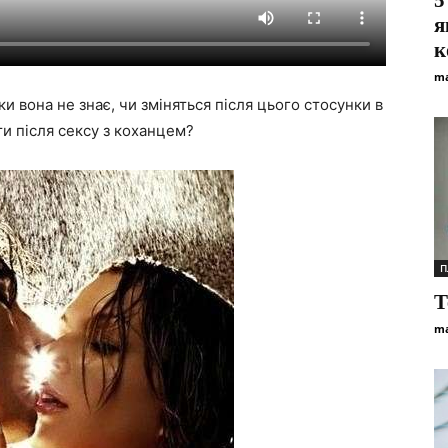
5
я
к
ma
ки вона не знає, чи зміняться після цього стосунки в
ати після сексу з коханцем?
П
Т
ma