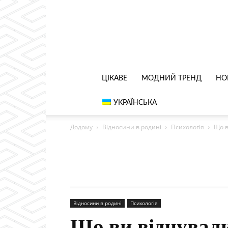
ЦІКАВЕ
МОДНИЙ ТРЕНД
НО
УКРАЇНСЬКА
Додому
Відносини в родині
Психологія
Що в
Відносини в родині
Психологія
Що ви відчували