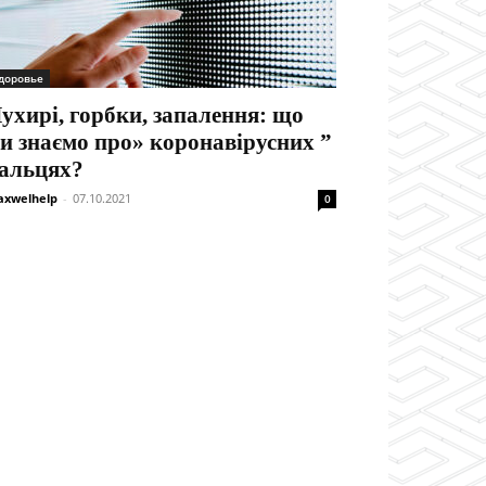
доровье
ухирі, горбки, запалення: що
и знаємо про» коронавірусних ”
альцях?
xwelhelp
-
07.10.2021
0