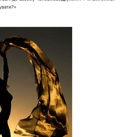
увати?»