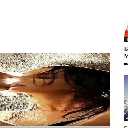
Ц
Б
М
ma
Н