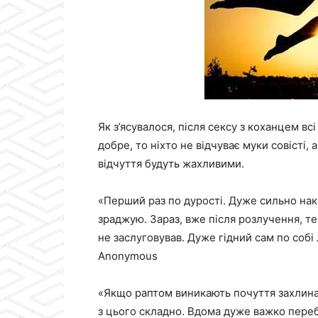
Як з’ясувалося, після сексу з коханцем в
добре, то ніхто не відчуває муки совісті, 
відчуття будуть жахливими.
«Перший раз по дурості. Дуже сильно нак
зраджую. Зараз, вже після розлучення, т
не заслуговував. Дуже гідний сам по собі
Anonymous
«Якщо раптом виникають почуття захлина
з цього складно. Вдома дуже важко переб