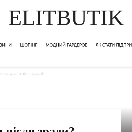
ELITBUTIK
ВИНИ
ШОПІНГ
МОДНИЙ ГАРДЕРОБ
ЯК СТАТИ ПІДП
и відчували після зради?.
 після зради?.