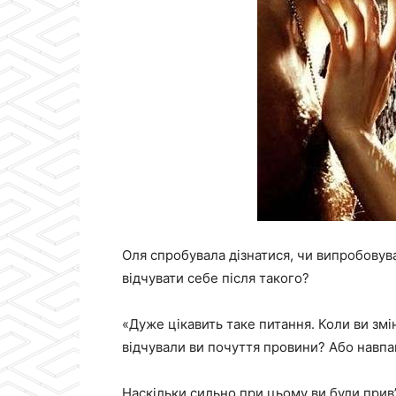
Оля спробувала дізнатися, чи випробовува
відчувати себе після такого?
«Дуже цікавить таке питання. Коли ви змін
відчували ви почуття провини? Або навпа
Наскільки сильно при цьому ви були прив’