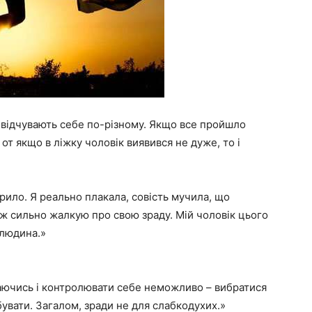
сі відчувають себе по-різному. Якщо все пройшло
а от якщо в ліжку чоловік виявився не дуже, то і
рило. Я реально плакала, совість мучила, що
еж сильно жалкую про свою зраду. Мій чоловік цього
 людина.»
ючись і контролювати себе неможливо – вибратися
увати. Загалом, зради не для слабкодухих.»