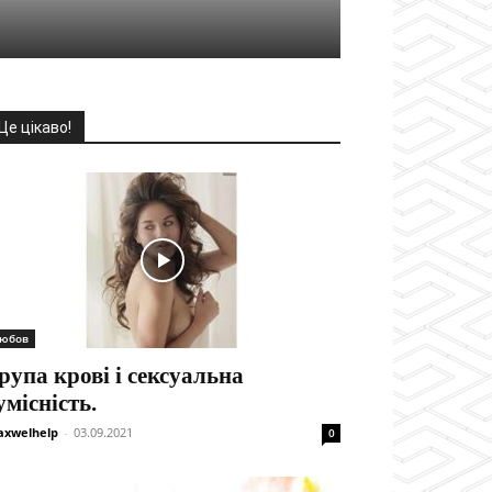
Це цікаво!
юбов
рупа крові і сексуальна
умісність.
xwelhelp
-
03.09.2021
0