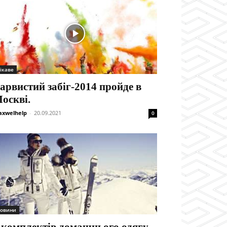
ікаве
арвистий забіг-2014 пройде в
оскві.
xwelhelp
-
20.09.2021
0
овини