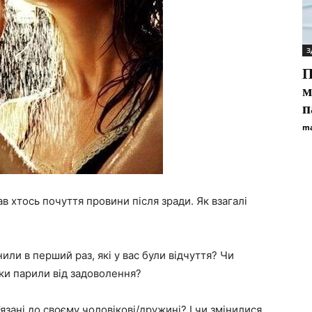
З
П
м
п
ma
в хтось почуття провини після зради. Як взагалі
или в перший раз, які у вас були відчуття? Чи
ки парили від задоволення?
язані до своєму чоловікові/дружині? І чи змінилися