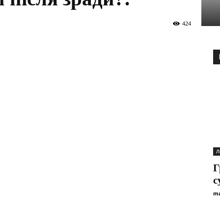
424
Л
Г
с
ma