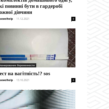
 комплектів домашнього одягу,
кі повинні бути в гардеробі
ожної дівчини
xwelhelp
-
11.12.2021
0
ланирование беременности
ест на вагітність!? sos
xwelhelp
-
13.10.2021
0