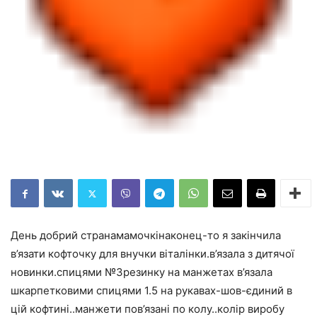
День добрий странамамочкінаконец-то я закінчила
в’язати кофточку для внучки віталінки.в’язала з дитячої
новинки.спицями №3резинку на манжетах в’язала
шкарпетковими спицями 1.5 на рукавах-шов-єдиний в
цій кофтині..манжети пов’язані по колу..колір виробу