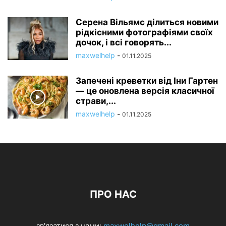
Серена Вільямс ділиться новими
рідкісними фотографіями своїх
дочок, і всі говорять...
maxwelhelp
-
01.11.2025
Запечені креветки від Іни Гартен
— це оновлена ​​версія класичної
страви,...
maxwelhelp
-
01.11.2025
ПРО НАС
зв'язатися з нами:
maxwelhelp@gmail.com