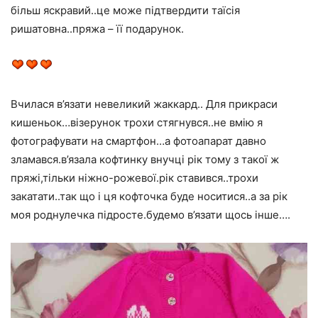
більш яскравий..це може підтвердити таїсія
ришатовна..пряжа – її подарунок.
Вчилася в’язати невеликий жаккард.. Для прикраси
кишеньок…візерунок трохи стягнувся..не вмію я
фотографувати на смартфон…а фотоапарат давно
зламався.в’язала кофтинку внучці рік тому з такої ж
пряжі,тільки ніжно-рожевої.рік ставився..трохи
закатати..так що і ця кофточка буде носитися..а за рік
моя роднулечка підросте.будемо в’язати щось інше….