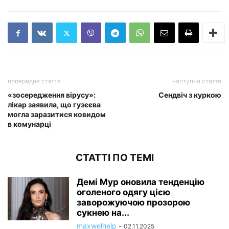
попередня стаття
наступна стаття
«зосередження вірусу»:
Сендвіч з куркою
лікар заявила, що гузєєва
могла заразитися ковидом
в комунарці
СТАТТІ ПО ТЕМІ
Демі Мур оновила тенденцію
оголеного одягу цією
заворожуючою прозорою
сукнею на...
maxwelhelp
-
02.11.2025