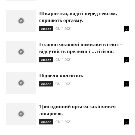
Шкарпетки, надіті перед сексом,
сприяють оргазму.
08.11.2021
Любов
0
Головні чоловічі помилки в сексі –
відсутність прелюдії і …гігієни.
08.11.2021
Любов
0
Підвели колготки.
08.11.2021
Любов
0
Тригодинний оргазм закінчився
лікарнею.
03.11.2021
Любов
0