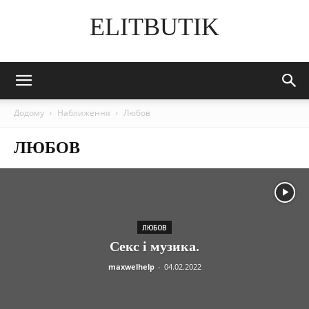
ELITBUTIK
Додому
Наближення
Любов
ЛЮБОВ
ЛЮБОВ
Секс і музика.
maxwelhelp
-
04.02.2022