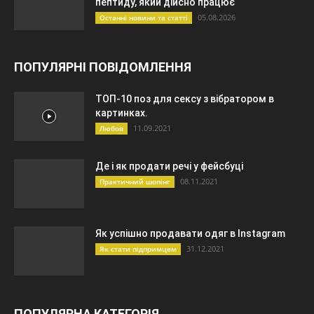
пептиду, який дійсно працює
05.08.2026
Останні новини та статті
ПОПУЛЯРНІ ПОВІДОМЛЕННЯ
ТОП-10 поз для сексу з вібратором в
картинках.
11.09.2021
Любов
Де і як продати речі у фейсбуці
08.11.2021
Практичний шопінг
Як успішно продавати одяг в Instagram
31.12.2021
Як стати підпримцем
ПОПУЛЯРНА КАТЕГОРІЯ