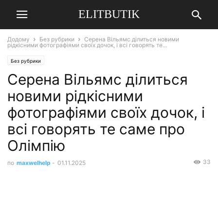
ELITBUTIK
Додому
Без рубрики
Серена Вільямс ділиться новими
рідкісними фотографіями своїх дочок, і всі говорять те...
Без рубрики
Серена Вільямс ділиться
новими рідкісними
фотографіями своїх дочок, і
всі говорять те саме про
Олімпію
33
по
maxwelhelp
-
01.11.2025