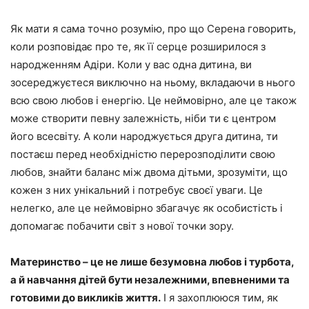
Як мати я сама точно розумію, про що Серена говорить,
коли розповідає про те, як її серце розширилося з
народженням Адіри. Коли у вас одна дитина, ви
зосереджуєтеся виключно на ньому, вкладаючи в нього
всю свою любов і енергію. Це неймовірно, але це також
може створити певну залежність, ніби ти є центром
його всесвіту. А коли народжується друга дитина, ти
постаєш перед необхідністю перерозподілити свою
любов, знайти баланс між двома дітьми, зрозуміти, що
кожен з них унікальний і потребує своєї уваги. Це
нелегко, але це неймовірно збагачує як особистість і
допомагає побачити світ з нової точки зору.
Материнство – це не лише безумовна любов і турбота,
а й навчання дітей бути незалежними, впевненими та
готовими до викликів життя.
І я захоплююся тим, як