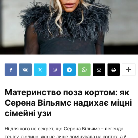
Материнство поза кортом: як
Серена Вільямс надихає міцні
сімейні узи
Ні для кого не секрет, що Серена Вільямс – легенда
тенісу, людина, яка не лише домінувала на кортах, а й