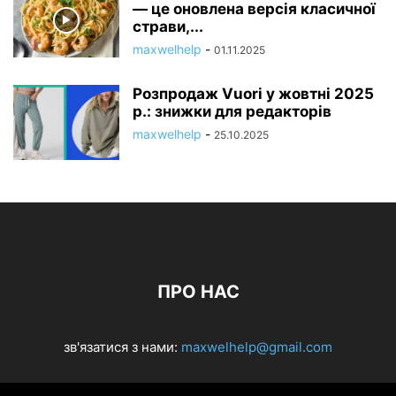
— це оновлена ​​версія класичної
страви,...
maxwelhelp
-
01.11.2025
Розпродаж Vuori у жовтні 2025
р.: знижки для редакторів
maxwelhelp
-
25.10.2025
ПРО НАС
зв'язатися з нами:
maxwelhelp@gmail.com