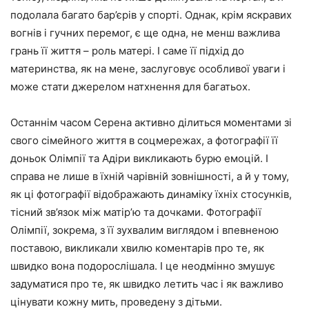
подолала багато бар’єрів у спорті. Однак, крім яскравих
вогнів і гучних перемог, є ще одна, не менш важлива
грань її життя – роль матері. І саме її підхід до
материнства, як на мене, заслуговує особливої ​​уваги і
може стати джерелом натхнення для багатьох.
Останнім часом Серена активно ділиться моментами зі
свого сімейного життя в соцмережах, а фотографії її
доньок Олімпії та Адіри викликають бурю емоцій. І
справа не лише в їхній чарівній зовнішності, а й у тому,
як ці фотографії відображають динаміку їхніх стосунків,
тісний зв’язок між матір’ю та дочками. Фотографії
Олімпії, зокрема, з її зухвалим виглядом і впевненою
поставою, викликали хвилю коментарів про те, як
швидко вона подорослішала. І це неодмінно змушує
задуматися про те, як швидко летить час і як важливо
цінувати кожну мить, проведену з дітьми.