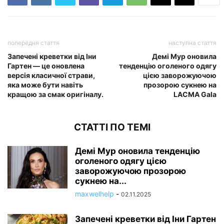
попередня стаття
наступна стаття
Запечені креветки від Іни
Демі Мур оновила
Гартен — це оновлена ​​
тенденцію оголеного одягу
версія класичної страви,
цією заворожуючою
яка може бути навіть
прозорою сукнею на
кращою за смак оригіналу.
LACMA Gala
СТАТТІ ПО ТЕМІ
Демі Мур оновила тенденцію
оголеного одягу цією
заворожуючою прозорою
сукнею на...
maxwelhelp
-
02.11.2025
Запечені креветки від Іни Гартен