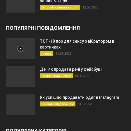
чашки K-Cups
12.02.2026
Останні новини та статті
ПОПУЛЯРНІ ПОВІДОМЛЕННЯ
ТОП-10 поз для сексу з вібратором в
картинках.
11.09.2021
Любов
Де і як продати речі у фейсбуці
08.11.2021
Практичний шопінг
Як успішно продавати одяг в Instagram
31.12.2021
Як стати підпримцем
ПОПУЛЯРНА КАТЕГОРІЯ