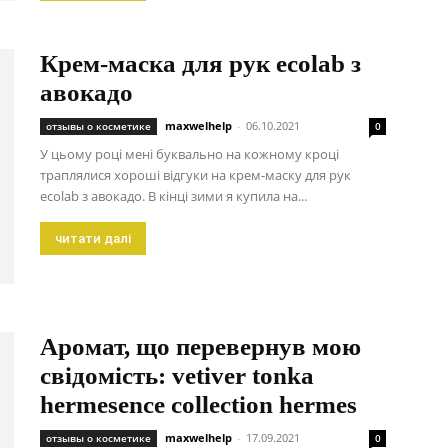
Крем-маска для рук ecolab з
авокадо
maxwelhelp
-
06.10.2021
отзывы о косметике
0
У цьому році мені буквально на кожному кроці
траплялися хороші відгуки на крем-маску для рук
ecolab з авокадо. В кінці зими я купила на...
читати далі
Аромат, що перевернув мою
свідомість: vetiver tonka
hermesence collection hermes
maxwelhelp
-
17.09.2021
отзывы о косметике
0