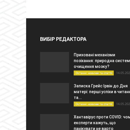
ВИБІР РЕДАКТОРА
Приховані механізми
позіхання: природна систе
очищення мозку?
14.05.20
Останні новини та статті
Записка Грейс Ірвін до Дня
матері: перші успіхи в читан
та...
14.05.20
Останні новини та статті
Хантавірус проти COVID: чо
експерти кажуть, що
панікувати не варто