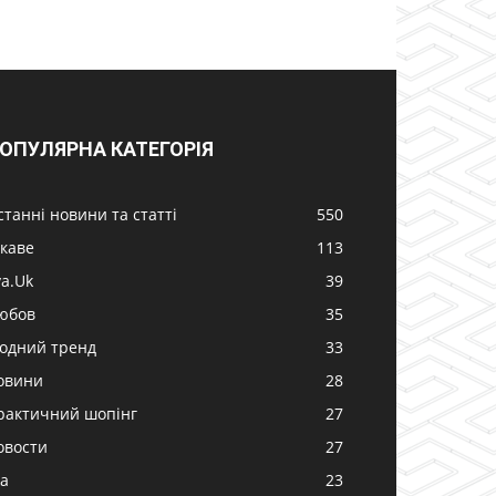
ОПУЛЯРНА КАТЕГОРІЯ
станні новини та статті
550
ікаве
113
va.Uk
39
юбов
35
одний тренд
33
овини
28
рактичний шопінг
27
овости
27
жа
23