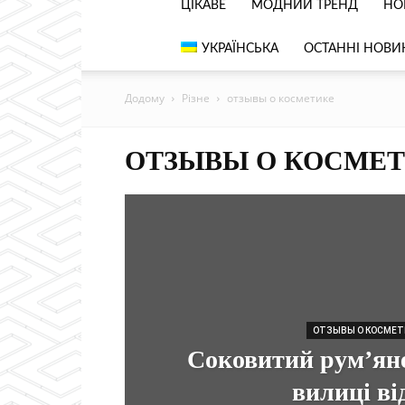
ЦІКАВЕ
МОДНИЙ ТРЕНД
НО
УКРАЇНСЬКА
ОСТАННІ НОВИН
Додому
Різне
отзывы о косметике
ОТЗЫВЫ О КОСМЕ
ОТЗЫВЫ О КОСМЕТ
Соковитий рум’яне
вилиці від