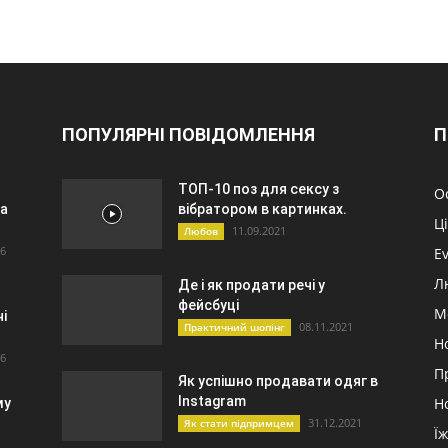
ПОПУЛЯРНІ ПОВІДОМЛЕННЯ
П
ТОП-10 поз для сексу з
О
ма
вібратором в картинках.
Ц
11.09.2021
Любов
26
E
Л
Де і як продати речі у
фейсбуці
М
ні
08.11.2021
Практичний шопінг
Н
26
П
Як успішно продавати одяг в
Instagram
Н
му
31.12.2021
Як стати підпримцем
Ї