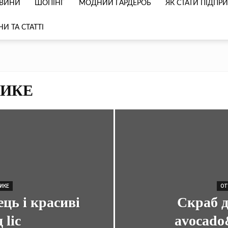
ВИНИ
ШОПІНГ
МОДНИЙ ГАРДЕРОБ
ЯК СТАТИ ПІДП
И ТА СТАТТІ
ТИКЕ
ИКЕ
ОТ
ць і красиві
Скраб д
 lic
avocado&