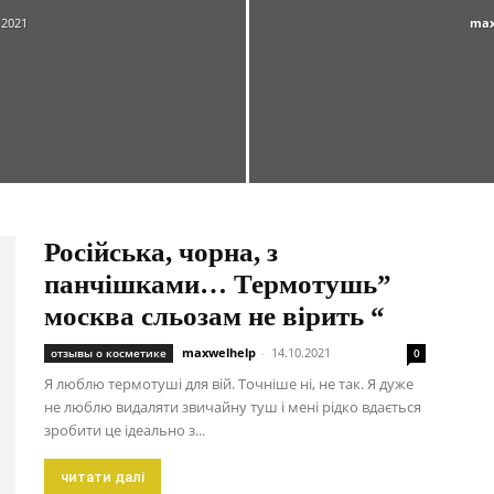
.2021
max
Російська, чорна, з
панчішками… Термотушь”
москва сльозам не вірить “
maxwelhelp
-
14.10.2021
отзывы о косметике
0
Я люблю термотуші для вій. Точніше ні, не так. Я дуже
не люблю видаляти звичайну туш і мені рідко вдається
зробити це ідеально з...
читати далі