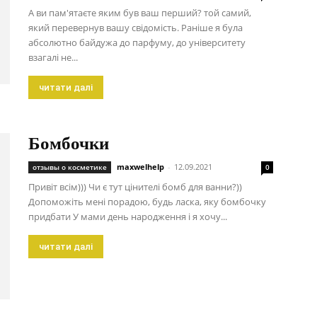
А ви пам'ятаєте яким був ваш перший? той самий,
який перевернув вашу свідомість. Раніше я була
абсолютно байдужа до парфуму, до університету
взагалі не...
читати далі
Бомбочки
maxwelhelp
-
12.09.2021
отзывы о косметике
0
Привіт всім))) Чи є тут цінителі бомб для ванни?))
Допоможіть мені порадою, будь ласка, яку бомбочку
придбати У мами день народження і я хочу...
читати далі