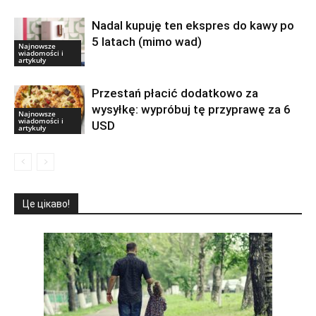
Nadal kupuję ten ekspres do kawy po
5 latach (mimo wad)
Najnowsze
wiadomości i
artykuły
Przestań płacić dodatkowo za
wysyłkę: wypróbuj tę przyprawę za 6
Najnowsze
wiadomości i
USD
artykuły
Це цікаво!