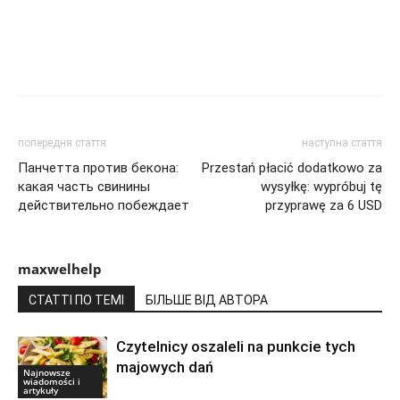
попередня стаття
наступна стаття
Панчетта против бекона:
Przestań płacić dodatkowo za
какая часть свинины
wysyłkę: wypróbuj tę
действительно побеждает
przyprawę za 6 USD
maxwelhelp
СТАТТІ ПО ТЕМІ
БІЛЬШЕ ВІД АВТОРА
Czytelnicy oszaleli na punkcie tych
majowych dań
Najnowsze
wiadomości i
artykuły