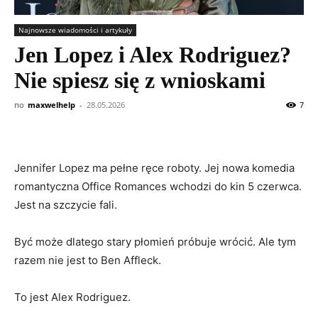
Najnowsze wiadomości i artykuły
Jen Lopez i Alex Rodriguez?
Nie spiesz się z wnioskami
по
maxwelhelp
-
28.05.2026
7
Jennifer Lopez ma pełne ręce roboty. Jej nowa komedia
romantyczna Office Romances wchodzi do kin 5 czerwca.
Jest na szczycie fali.
Być może dlatego stary płomień próbuje wrócić. Ale tym
razem nie jest to Ben Affleck.
To jest Alex Rodriguez.