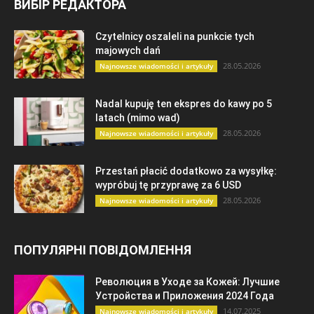
ВИБІР РЕДАКТОРА
Czytelnicy oszaleli na punkcie tych
majowych dań
28.05.2026
Najnowsze wiadomości i artykuły
Nadal kupuję ten ekspres do kawy po 5
latach (mimo wad)
28.05.2026
Najnowsze wiadomości i artykuły
Przestań płacić dodatkowo za wysyłkę:
wypróbuj tę przyprawę za 6 USD
28.05.2026
Najnowsze wiadomości i artykuły
ПОПУЛЯРНІ ПОВІДОМЛЕННЯ
Революция в Уходе за Кожей: Лучшие
Устройства и Приложения 2024 Года
14.07.2025
Najnowsze wiadomości i artykuły