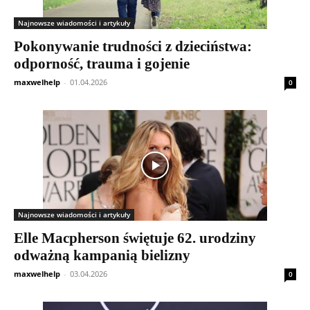
Najnowsze wiadomości i artykuły
Pokonywanie trudności z dzieciństwa:
odporność, trauma i gojenie
maxwelhelp
-
01.04.2026
0
Najnowsze wiadomości i artykuły
Elle Macpherson świętuje 62. urodziny
odważną kampanią bielizny
maxwelhelp
-
03.04.2026
0