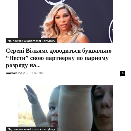
Najnowsze wiadomości i artykuły
Серені Вільямс доводиться буквально
“Нести” свою партнерку по парному
розряду на...
maxwelhelp
-
31.07.2025
0
Najnowsze wiadomości i artykuły