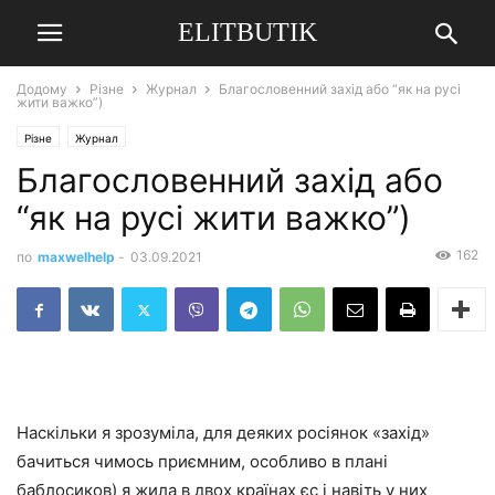
ELITBUTIK
Додому
Різне
Журнал
Благословенний захід або “як на русі
жити важко”)
Різне
Журнал
Благословенний захід або
“як на русі жити важко”)
162
по
maxwelhelp
-
03.09.2021
Наскільки я зрозуміла, для деяких росіянок «захід»
бачиться чимось приємним, особливо в плані
баблосиков) я жила в двох країнах єс і навіть у них