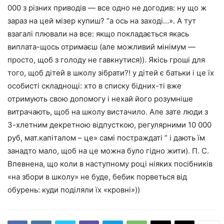
000 з різних приводів — все одно не догодив: ну що ж
зараз на цей мізер купиш? “а ось на заході…». А тут
взагалі плювали на все: якщо покладається якась
виплата-щось отримаєш (але можливий мінімум —
просто, щоб з голоду не гавкнутися)). Якісь гроші для
того, щоб дітей в школу зібрати?! у дітей є батьки і це їх
особисті складнощі: хто в списку бідних-ті вже
отримують свою допомогу і нехай його розумніше
витрачають, щоб на школу вистачило. Але зате люди з
3-хлетним декретною відпусткою, регулярними 10 000
руб, мат.капіталом – це» самі постраждаті ” і дають їм
занадто мало, щоб на це можна було гідно жити). П. С.
Впевнена, що коли в наступному році ніяких посібників
«на збори в школу» не буде, бебик порветься від
обурень: куди поділяли їх «кровні»))