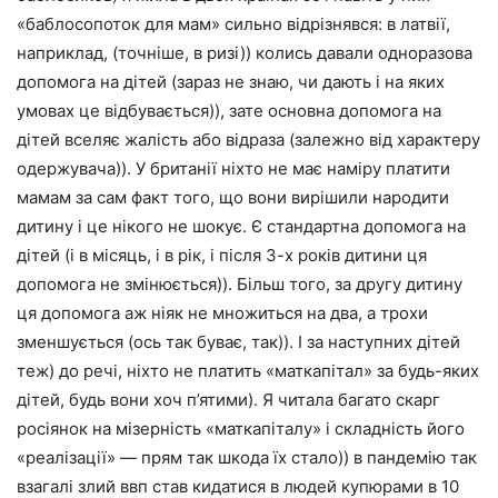
«баблосопоток для мам» сильно відрізнявся: в латвії,
наприклад, (точніше, в ризі)) колись давали одноразова
допомога на дітей (зараз не знаю, чи дають і на яких
умовах це відбувається)), зате основна допомога на
дітей вселяє жалість або відраза (залежно від характеру
одержувача)). У британії ніхто не має наміру платити
мамам за сам факт того, що вони вирішили народити
дитину і це нікого не шокує. Є стандартна допомога на
дітей (і в місяць, і в рік, і після 3-х років дитини ця
допомога не змінюється)). Більш того, за другу дитину
ця допомога аж ніяк не множиться на два, а трохи
зменшується (ось так буває, так)). І за наступних дітей
теж) до речі, ніхто не платить «маткапітал» за будь-яких
дітей, будь вони хоч п’ятими). Я читала багато скарг
росіянок на мізерність «маткапіталу» і складність його
«реалізації» — прям так шкода їх стало)) в пандемію так
взагалі злий ввп став кидатися в людей купюрами в 10