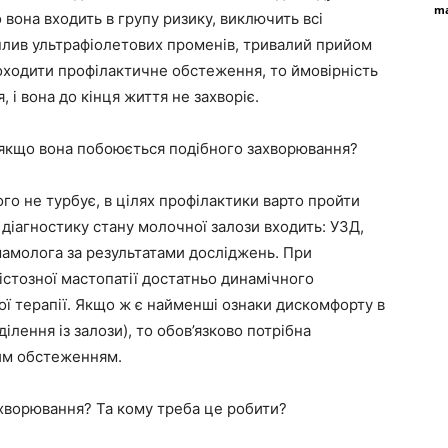
ma
 вона входить в групу ризику, виключить всі
плив ультрафіолетових променів, тривалий прийом
оходити профілактичне обстеження, то ймовірність
 і вона до кінця життя не захворіє.
 якщо вона побоюється подібного захворювання?
ого не турбує, в цілях профілактики варто пройти
діагностику стану молочної залози входить: УЗД,
 мамолога за результатами досліджень. При
істозної мастопатії достатньо динамічного
ї терапії. Якщо ж є найменші ознаки дискомфорту в
ділення із залози), то обов’язково потрібна
им обстеженням.
захворювання? Та кому треба це робити?