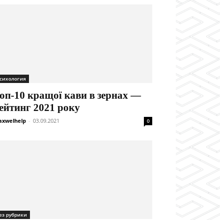
сихология
оп-10 кращої кави в зернах —
ейтинг 2021 року
xwelhelp
-
03.09.2021
0
ез рубрики