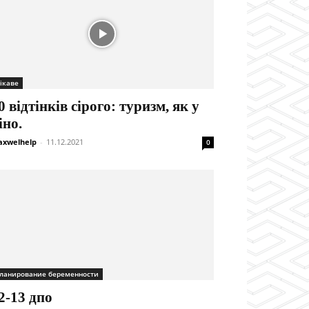
ікаве
0 відтінків сірого: туризм, як у
іно.
xwelhelp
-
11.12.2021
0
ланирование беременности
2-13 дпо