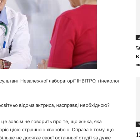
Ц
5
к
ma
нсультант Незалежної лабораторії ІНВІТРО, гінеколог
есвітньо відома актриса, насправді необхідною?
це зовсім не говорить про те, що жінка, яка
П
воріє цією страшною хворобою. Справа в тому, що
1
ільше не досягає своєї останньої стадії за дуже