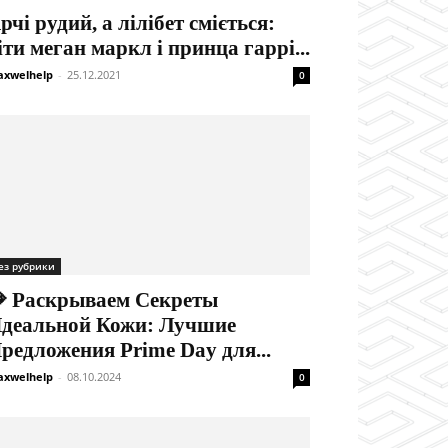
рчі рудий, а лілібет сміється:
іти меган маркл і принца гаррі...
xwelhelp
-
25.12.2021
0
ез рубрики
 Раскрываем Секреты
деальной Кожи: Лучшие
редложения Prime Day для...
xwelhelp
-
08.10.2024
0