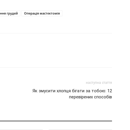
ння грудей
Операція мастектомія
наступна стаття
Як змусити хлопця бігати за тобою: 12
перевірених способів