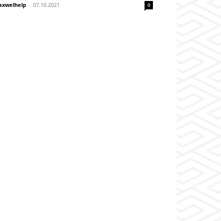
xwelhelp
-
07.10.2021
0