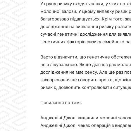
У групу ризику входять жінки, у яких по жін
молочної залози. У цьому випадку ризик 
багаторазово підвищується. Крім того, з
дослідження на виявлення ризику розвитк
сучасні генетичні дослідження для виявле
генетичних факторів ризику сімейного ра
Варто відзначити, що генетичне обстеже
не з лікувальною. Якщо діагноз рак моло
дослідження не має сенсу. Але ще раз по
захворювання не говорить про те, що жінк
ризик є, дозволить контролювати ситуацію 
Посилання по темі:
Анджеліні Джолі видалили молочні залоз
Анджеліні Джолі чекає операція з видале