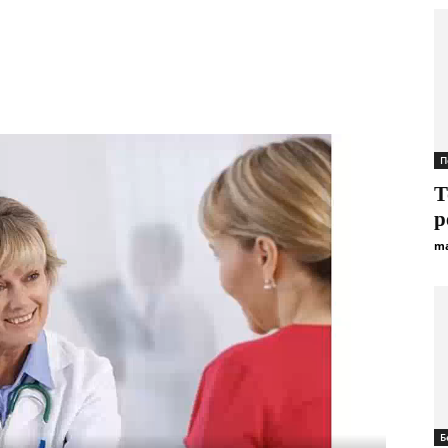
П
Т
р
ma
Б