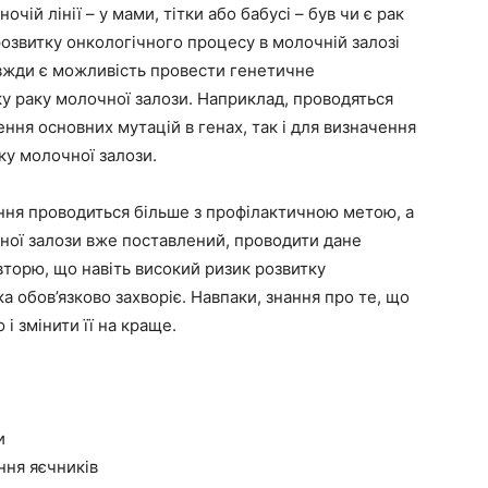
очій лінії – у мами, тітки або бабусі – був чи є рак
розвитку онкологічного процесу в молочній залозі
авжди є можливість провести генетичне
у раку молочної залози. Наприклад, проводяться
ння основних мутацій в генах, так і для визначення
ку молочної залози.
ння проводиться більше з профілактичною метою, а
чної залози вже поставлений, проводити дане
вторю, що навіть високий ризик розвитку
а обов’язково захворіє. Навпаки, знання про те, що
і змінити її на краще.
и
ння яєчників