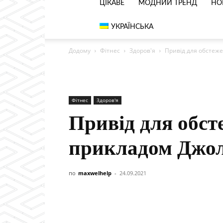
ЦІКАВЕ
МОДНИЙ ТРЕНД
НО
УКРАЇНСЬКА
Додому
Фітнес
Здоров'я
Привід для обстеже
Фітнес
Здоров'я
Привід для обст
прикладом Джол
по
maxwelhelp
-
24.09.2021