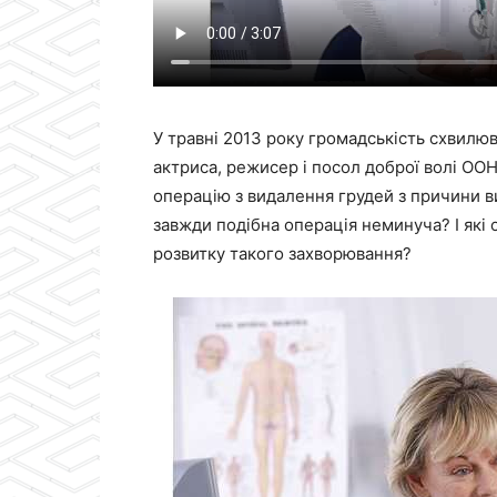
У травні 2013 року громадськість схвилю
актриса, режисер і посол доброї волі ОО
операцію з видалення грудей з причини ви
завжди подібна операція неминуча? І які
розвитку такого захворювання?