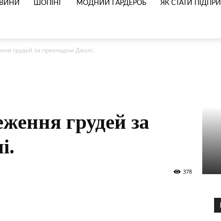
ВИНИ
ШОПІНГ
МОДНИЙ ГАРДЕРОБ
ЯК СТАТИ ПІДП
ння грудей за прикладом Джолі.
еження грудей за
і.
378