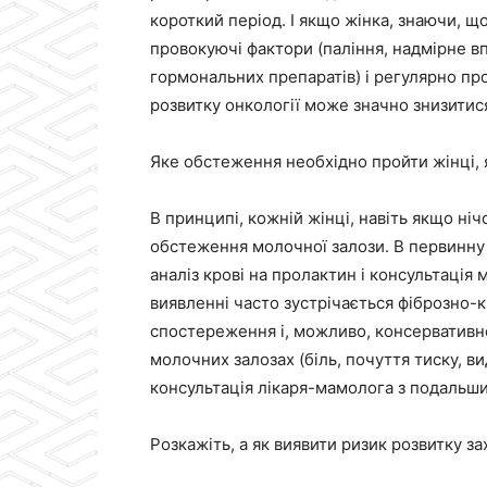
короткий період. І якщо жінка, знаючи, що
провокуючі фактори (паління, надмірне в
гормональних препаратів) і регулярно пр
розвитку онкології може значно знизитися,
Яке обстеження необхідно пройти жінці,
В принципі, кожній жінці, навіть якщо ніч
обстеження молочної залози. В первинну 
аналіз крові на пролактин і консультація
виявленні часто зустрічається фіброзно-к
спостереження і, можливо, консервативно
молочних залозах (біль, почуття тиску, ви
консультація лікаря-мамолога з подальш
Розкажіть, а як виявити ризик розвитку 