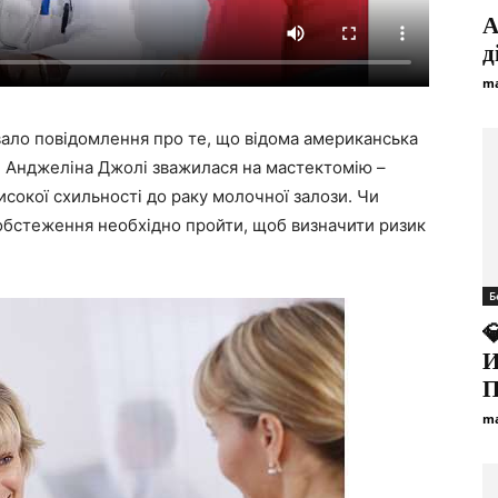
А
д
ma
вало повідомлення про те, що відома американська
Н Анджеліна Джолі зважилася на мастектомію –
сокої схильності до раку молочної залози. Чи
 обстеження необхідно пройти, щоб визначити ризик
Б

И
П
ma