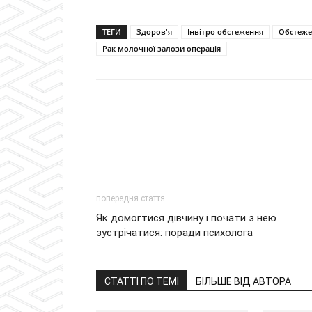
ТЕГИ
Здоров'я
Інвітро обстеження
Обстеже
Рак молочної залози операція
попередня стаття
Як домогтися дівчину і почати з нею
зустрічатися: поради психолога
СТАТТІ ПО ТЕМІ
БІЛЬШЕ ВІД АВТОРА