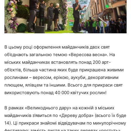
В цьому році оформлення майданчиків двох свят
об’єднають загальною темою
«Вересова весна».
На
міських майданчиках встановлять понад 200 арт-
об’єктів, більша частина яких буде прикрашена живими
рослинами – вересом, ерікою, аукуби, декоративним
плющем, ялівцем та іншими. Всього для прикраси свят
використовують понад 40 000 квітучих рослин!
В рамках «Великоднього дару» на кожній з міських
майданчиків з’явиться по
«Дереву добра»
(всього їх буде
14). Ці прикраси знайомі відвідувачам по минулорічному
фестивалю: замість листя на таких деревах «ростуть»