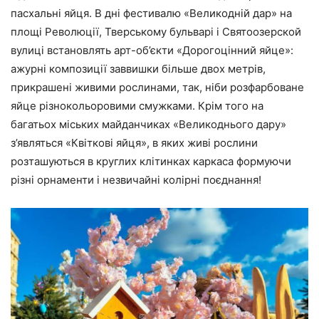
пасхальні яйця. В дні фестивалю «Великодній дар» на
площі Революції, Тверському бульварі і Святоозерской
вулиці встановлять арт-об’єкти
«Дорогоцінний яйце»:
ажурні композиції заввишки більше двох метрів,
прикрашені живими рослинами, так, ніби розфарбоване
яйце різнокольоровими смужками. Крім того на
багатьох міських майданчиках «Великоднього дару»
з’являться
«Квіткові яйця»,
в яких живі рослини
розташуються в круглих клітинках каркаса формуючи
різні орнаменти і незвичайні колірні поєднання!