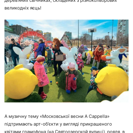
дерев’яних свічниках, складених з різнокольорових
великодніх яєць!
А музичну тему «Московської весни A Cappella»
підтримають арт-об’єкти у вигляді
прикрашеного
квітами грамофона
(на Святоозерской вулиці),
рояля, в