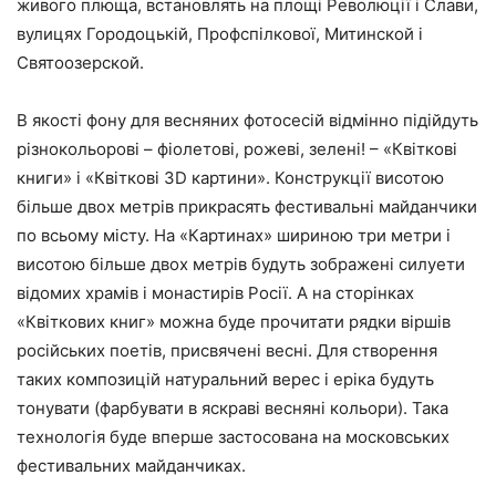
живого плюща, встановлять на площі Революції і Слави,
вулицях Городоцькій, Профспілкової, Митинской і
Святоозерской.
В якості фону для весняних фотосесій відмінно підійдуть
різнокольорові – фіолетові, рожеві, зелені! –
«Квіткові
книги» і «Квіткові 3D картини».
Конструкції висотою
більше двох метрів прикрасять фестивальні майданчики
по всьому місту. На «Картинах» шириною три метри і
висотою більше двох метрів будуть зображені силуети
відомих храмів і монастирів Росії. А на сторінках
«Квіткових книг» можна буде прочитати рядки віршів
російських поетів, присвячені весні. Для створення
таких композицій натуральний верес і еріка будуть
тонувати (фарбувати в яскраві весняні кольори). Така
технологія буде вперше застосована на московських
фестивальних майданчиках.