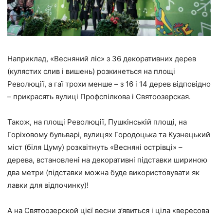
Наприклад,
«Весняний ліс» з 36 декоративних дерев
(кулястих слив і вишень)
розкинеться на площі
Революції, а гаї трохи менше – з 16 і 14 дерев відповідно
– прикрасять вулиці Профспілкова і Святоозерская.
Також, на площі Революції, Пушкінській площі, на
Горіховому бульварі, вулицях Городоцька та Кузнецький
міст (біля Цуму) розквітнуть
«Весняні острівці»
–
дерева, встановлені на декоративні підставки шириною
два метри (підставки можна буде використовувати як
лавки для відпочинку)!
А на Святоозерской цієї весни з’явиться і ціла
«вересова