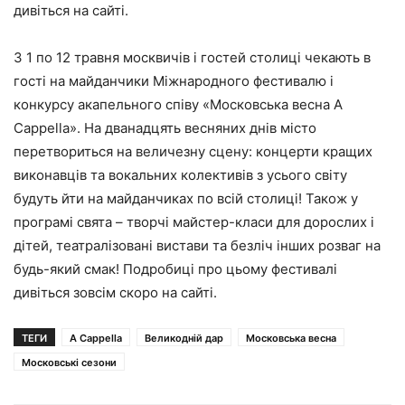
дивіться
на сайті.
З 1 по 12 травня москвичів і гостей столиці чекають в
гості на майданчики Міжнародного фестивалю і
конкурсу акапельного співу
«Московська весна A
Cappella».
На дванадцять весняних днів місто
перетвориться на величезну сцену: концерти кращих
виконавців та вокальних колективів з усього світу
будуть йти на майданчиках по всій столиці! Також у
програмі свята – творчі майстер-класи для дорослих і
дітей, театралізовані вистави та безліч інших розваг на
будь-який смак!
Подробиці про цьому фестивалі
дивіться зовсім скоро
на сайті.
ТЕГИ
A Cappella
Великодній дар
Московська весна
Московські сезони