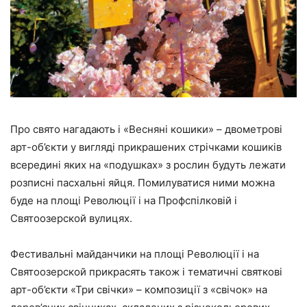
Про свято нагадають і
«Весняні кошики»
– двометрові
арт-об’єкти у вигляді прикрашених стрічками кошиків
всередині яких на «подушках» з рослин будуть лежати
розписні пасхальні яйця. Помилуватися ними можна
буде на площі Революції і на Профспілковій і
Святоозерской вулицях.
Фестивальні майданчики на площі Революції і на
Святоозерской прикрасять також і тематичні святкові
арт-об’єкти
«Три свічки»
– композиції з «свічок» на