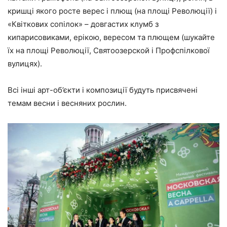
кришці якого росте верес і плющ
(на площі Революції) і
«Квіткових сопілок»
– довгастих клумб з
кипарисовиками, ерікою, вересом та плющем (шукайте
їх на площі Революції, Святоозерской і Профспілкової
вулицях).
Всі інші арт-об’єкти і композиції будуть присвячені
темам весни і весняних рослин.