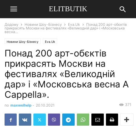
ELITBUTIK
Додому
Новини Шоу-Бізнесу
Eva.Uk
Понад 200 арт-обєктів
прикрасять Москви на фестивалях «Великодній дар» і «Московська
весна...
Новини Шоу-Бізнесу
Eva.Uk
Понад 200 арт-обєктів
прикрасять Москви на
фестивалях «Великодній
дар» і «Московська весна A
Cappella».
371
по
maxwelhelp
-
20.10.2021