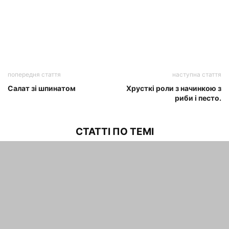
попередня стаття
наступна стаття
Салат зі шпинатом
Хрусткі роли з начинкою з
риби і песто.
СТАТТІ ПО ТЕМІ
Даря Донцова розповіла про
свій розпорядок дня від імені
собаки.
maxwelhelp
-
04.02.2022
Популярність пісень Юлії
Началовой зросла після її