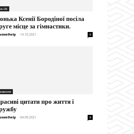
va.Uk
онька Ксенії Бородіної посіла
руге місце за гімнастики.
xwelhelp
-
14.10.2021
0
озвілля
расиві цитати про життя і
ружбу
xwelhelp
-
04.09.2021
0