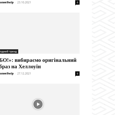
xwelhelp
-
23.10.2021
0
одний тренд
БО!»: вибираємо оригінальний
браз на Хеллоуїн
xwelhelp
-
27.12.2021
0