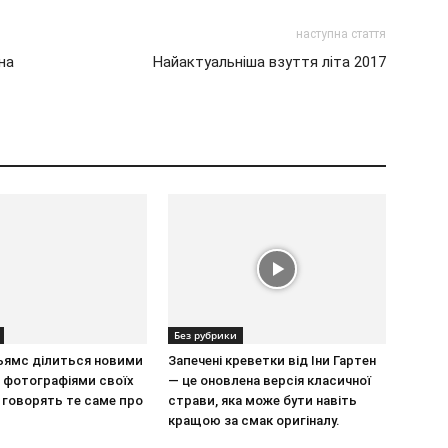
наступна стаття
на
Найактуальніша взуття літа 2017
Без рубрики
льямс ділиться новими
Запечені креветки від Іни Гартен
 фотографіями своїх
— це оновлена ​​версія класичної
сі говорять те саме про
страви, яка може бути навіть
кращою за смак оригіналу.