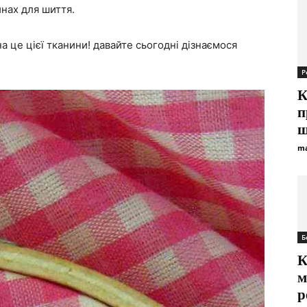
нах для шиття.
 це цієї тканини! давайте сьогодні дізнаємося
Р
К
п
ш
ma
Б
К
м
р