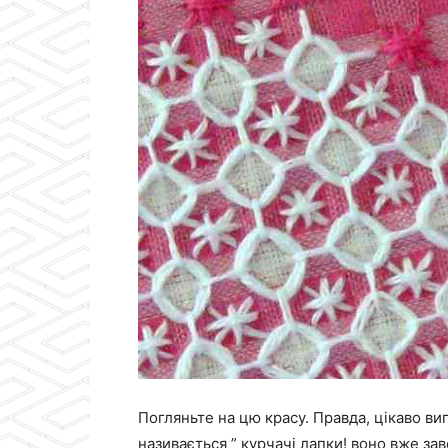
Погляньте на цю красу. Правда, цікаво ви
називається ” курчачі лапки! воно вже з