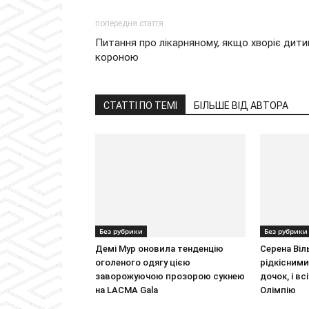
попередня стаття
Питання про лікарняному, якщо хворіє дити
короною
СТАТТІ ПО ТЕМІ
БІЛЬШЕ ВІД АВТОРА
Без рубрики
Без рубрики
Демі Мур оновила тенденцію
Серена Ві
оголеного одягу цією
рідкісними
заворожуючою прозорою сукнею
дочок, і в
на LACMA Gala
Олімпію