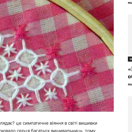
ma
М
«
о
ma
глядає? це симпатичне віяння в світі вишивки
авоювало серця багатьох вишивальниць, тому