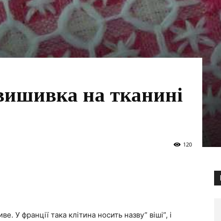
вишивка на тканині
120
е. У франції така клітина носить назву” віші”, і