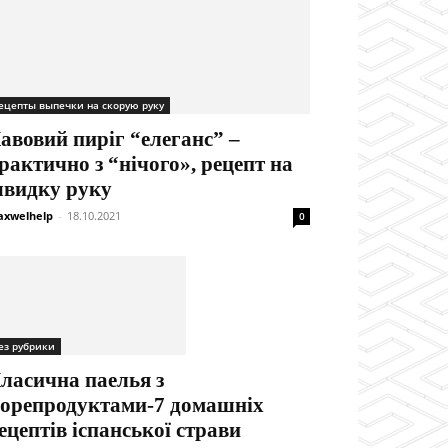
ецепты выпечки на скорую руку
авовий пиріг “елеганс” –
рактично з “нічого», рецепт на
видку руку
xwelhelp
-
18.10.2021
0
ез рубрики
ласична паелья з
орепродуктами-7 домашніх
ецептів іспанської страви