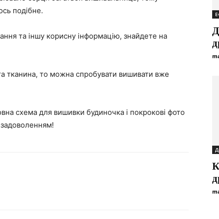
ось подібне.
E
Д
тання та іншу корисну інформацію, знайдете на
д
ma
ата тканина, то можна спробувати вишивати вже
вна схема для вишивки будиночка і покрокові фото
з задоволенням!
Д
К
д
ma