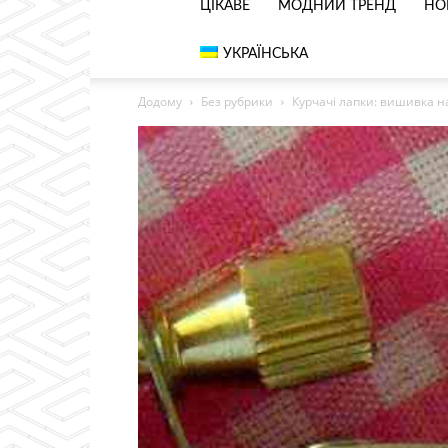
ЦІКАВЕ
МОДНИЙ ТРЕНД
НО
УКРАЇНСЬКА
Додому
Без рубрики
Курчачі лапки: вишивка на