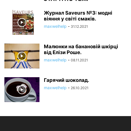
Журнал Saveurs №3: модні
віяння у світі смаків.
maxwelhelp
-
31.12.2021
Малюнки на банановій шкірці
від Елізи Роше.
maxwelhelp
-
08.11.2021
Гарячий шоколад.
maxwelhelp
-
26.10.2021