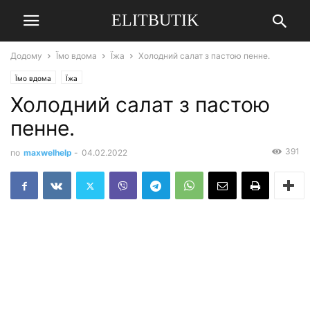
ELITBUTIK
Додому
Їмо вдома
Їжа
Холодний салат з пастою пенне.
Їмо вдома
Їжа
Холодний салат з пастою
пенне.
391
по
maxwelhelp
-
04.02.2022