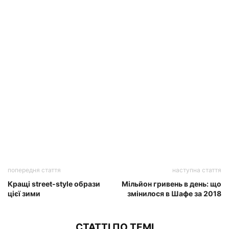
попередня стаття
наступна стаття
Кращі street-style образи
Мільйон гривень в день: що
цієї зими
змінилося в Шафе за 2018
СТАТТІ ПО ТЕМІ