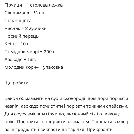
Гірчиця – 1 столова ложка
Сік лимона – ½ шт.
Сіль – щіпка
Часник – 2 зубчики
Чорний перець
Кріп — 10 г
Помідори черрі – 200 г
Авокадо – 1шт.
Молодий корн– 1 упаковка
Що робити:
Бекон обсмажити на сухій сковороді, помідори порізати
навпіл, авокадо почистити і порізати тонкими слайсами.
Для соусу змішати гірчицю, лимонний сік і оливкову
олію. Посолити і поперчити за смаком. Поєднати в мисці
всі інгредієнти і викласти на тарілки. Прикрасити