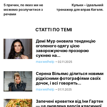
5 причин, по яких ми не
Кульки – ідеальний
можемо розлучитися з
тренажер для вправ Кегеля.
речами
СТАТТІ ПО ТЕМІ
Демі Мур оновила тенденцію
оголеного одягу цією
заворожуючою прозорою
сукнею на...
maxwelhelp
-
02.11.2025
Серена Вільямс ділиться новими
рідкісними фотографіями своїх
дочок, і всі говорять...
maxwelhelp
-
01.11.2025
Запечені креветки від Іни Гартен
— це оновлена ​​версія класичної