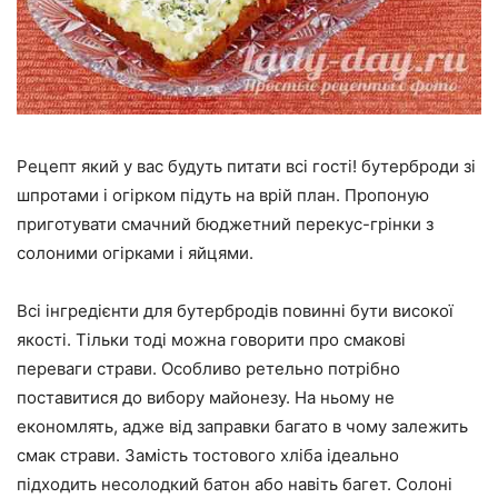
Рецепт який у вас будуть питати всі гості! бутерброди зі
шпротами і огірком підуть на врій план. Пропоную
приготувати смачний бюджетний перекус-грінки з
солоними огірками і яйцями.
Всі інгредієнти для бутербродів повинні бути високої
якості. Тільки тоді можна говорити про смакові
переваги страви. Особливо ретельно потрібно
поставитися до вибору майонезу. На ньому не
економлять, адже від заправки багато в чому залежить
смак страви. Замість тостового хліба ідеально
підходить несолодкий батон або навіть багет. Солоні