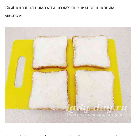
Скибки хліба намазати розм’якшеним вершковим
маслом.