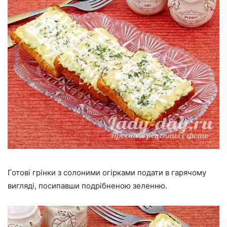
Готові грінки з солоними огірками подати в гарячому
вигляді, посипавши подрібненою зеленню.