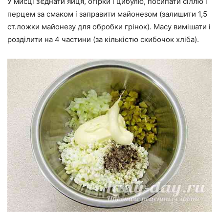
У мисці з’єднати яйця, огірки і цибулю, посипати сіллю і
перцем за смаком і заправити майонезом (залишити 1,5
ст.ложки майонезу для обробки грінок). Масу вимішати і
розділити на 4 частини (за кількістю скибочок хліба).