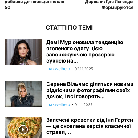
добавки для женщин после
Деревни: Где Легенды
50
Формируются
СТАТТІ ПО ТЕМІ
Демі Мур оновила тенденцію
оголеного одягу цією
заворожуючою прозорою
сукнею на...
maxwelhelp
-
02.11.2025
Серена Вільямс ділиться новими
рідкісними фотографіями своїх
дочок, і всі говорять...
maxwelhelp
-
01.11.2025
Запечені креветки від Іни Гартен
— це оновлена ​​версія класичної
страви,...