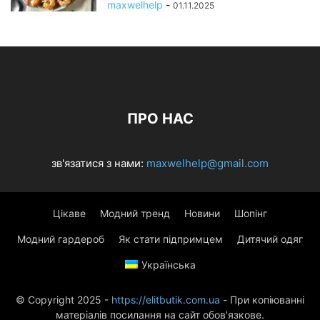
maxwelhelp
-
01.11.2025
ПРО НАС
зв'язатися з нами:
maxwelhelp@gmail.com
Цікаве
Модний тренд
Новини
Шопінг
Модний гардероб
Як стати підпримцем
Дитячий одяг
Українська
© Copyright 2025 -
https://elitbutik.com.ua
- При копіюванні
матеріалів посилання на сайт обов'язкове.