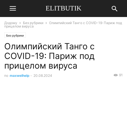
ELITBUTIK
Додому
Без рубрики
Олимпийский Танго с COVID-19: Париж под
прицелом вируса
Без рубрики
Олимпийский Танго с
COVID-19: Париж под
прицелом вируса
91
по
maxwelhelp
-
20.08.2024