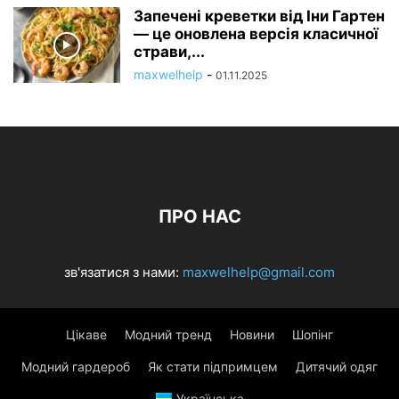
Запечені креветки від Іни Гартен
— це оновлена ​​версія класичної
страви,...
maxwelhelp
-
01.11.2025
ПРО НАС
зв'язатися з нами:
maxwelhelp@gmail.com
Цікаве
Модний тренд
Новини
Шопінг
Модний гардероб
Як стати підпримцем
Дитячий одяг
Українська