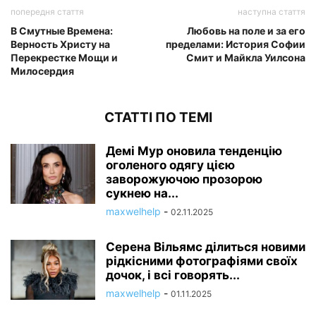
попередня стаття
наступна стаття
В Смутные Времена:
Любовь на поле и за его
Верность Христу на
пределами: История Софии
Перекрестке Мощи и
Смит и Майкла Уилсона
Милосердия
СТАТТІ ПО ТЕМІ
Демі Мур оновила тенденцію
оголеного одягу цією
заворожуючою прозорою
сукнею на...
maxwelhelp
-
02.11.2025
Серена Вільямс ділиться новими
рідкісними фотографіями своїх
дочок, і всі говорять...
maxwelhelp
-
01.11.2025