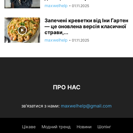
maxwelhelp
-
01.11.2025
Запечені креветки від Іни Гартен
— це оновлена ​​версія класичної
страви,...
maxwelhelp
-
01.11.2025
ПРО НАС
зв'язатися з нами:
maxwelhelp@gmail.com
Цікаве
Модний тренд
Новини
Шопінг