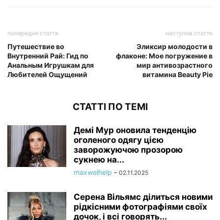
попередня стаття
наступна стаття
Путешествие во
Эликсир молодости в
Внутренний Рай: Гид по
флаконе: Мое погружение в
Анальным Игрушкам для
мир антивозрастного
Любителей Ощущений
витамина Beauty Pie
СТАТТІ ПО ТЕМІ
Демі Мур оновила тенденцію
оголеного одягу цією
заворожуючою прозорою
сукнею на...
maxwelhelp
-
02.11.2025
Серена Вільямс ділиться новими
рідкісними фотографіями своїх
дочок, і всі говорять...