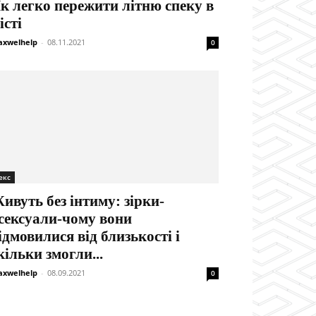
к легко пережити літню спеку в
істі
xwelhelp
-
08.11.2021
0
екс
ивуть без інтиму: зірки-
сексуали-чому вони
ідмовилися від близькості і
кільки змогли...
xwelhelp
-
08.09.2021
0