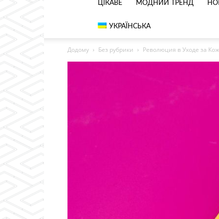
ЦІКАВЕ
МОДНИЙ ТРЕНД
НО
УКРАЇНСЬКА
Додому
Без рубрики
Революция в Уходе за Ко