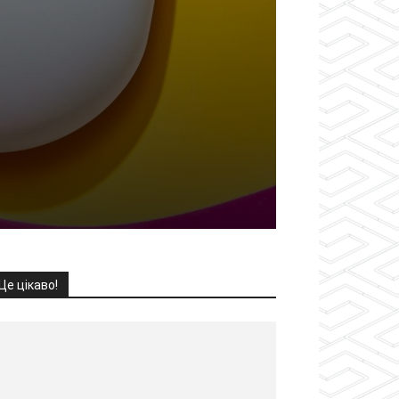
Це цікаво!