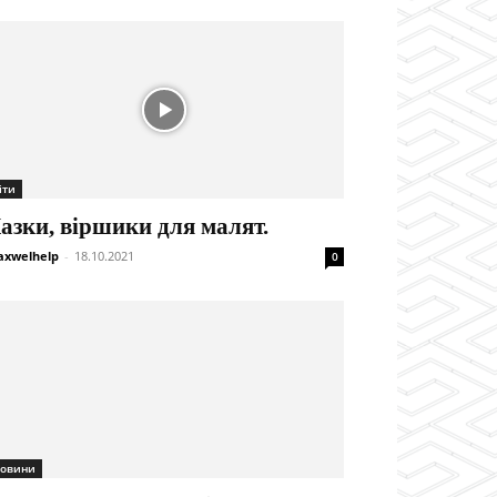
іти
азки, віршики для малят.
xwelhelp
-
18.10.2021
0
овини