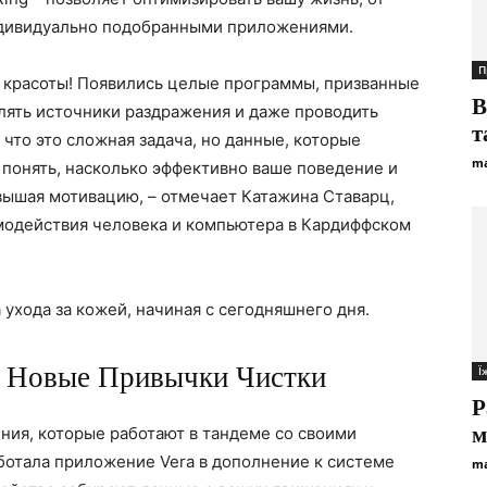
индивидуально подобранными приложениями.
П
у красоты! Появились целые программы, призванные
В
лять источники раздражения и даже проводить
т
что это сложная задача, но данные, которые
ma
 понять, насколько эффективно ваше поведение и
вышая мотивацию, – отмечает Катажина Ставарц,
модействия человека и компьютера в Кардиффском
ухода за кожей, начиная с сегодняшнего дня.
: Новые Привычки Чистки
Ї
Р
м
ия, которые работают в тандеме со своими
ботала приложение Vera в дополнение к системе
ma