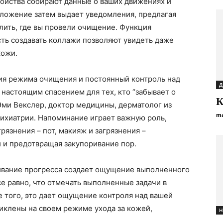
тройства собирают данные о ваших движениях и
иложение затем выдает уведомления, предлагая
лить, где вы провели очищение. Функция
ть создавать коллажи позволяют увидеть даже
кожи.
ия режима очищения и постоянный контроль над
Д
настоящим спасением для тех, кто “забывает о
К
 Эми Векслер, доктор медицины, дерматолог из
ma
сихиатрии. Напоминание играет важную роль,
язнения – пот, макияж и загрязнения –
 и предотвращая закупоривание пор.
ивание прогресса создает ощущение выполненного
се равно, что отмечать выполненные задачи в
е того, это дает ощущение контроля над вашей
циклены на своем режиме ухода за кожей,
Н