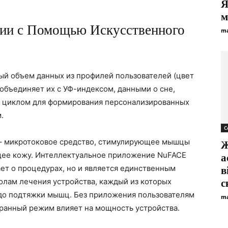
Я
м
ии с Помощью Искусственного
ma
ый объем данных из профилей пользователей (цвет
 объединяет их с УФ-индексом, данными о сне,
м циклом для формирования персонализированных
.
С
 – микротоковое средство, стимулирующее мышцы
Ж
щее кожу. Интеллектуальное приложение NuFACE
а
ет о процедурах, но и является единственным
в
олам лечения устройства, каждый из которых
с
 до подтяжки мышц. Без приложения пользователям
ma
ранный режим влияет на мощность устройства.