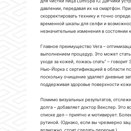
для чистки лица LumiSpa iO. Датчики ус
давлении, передавая их на смартфон. Пр
скорректировать технику и точно опреде
временной шкалы для селфи и возможнос
незначительные изменения в состоянии 
Главное преимущество Vera – оптимизац
выполнением процедур. Это может стать 
уходе за кожей, ложась спать” – говорит
Нью-Йорка с сертификацией в области п
поскольку очищение удаляет дневные загр
поддерживая здоровье поверхности кожи
Помимо визуальных результатов, отслеж
долга – добавляет доктор Векслер. Это в
списке дел – приятно и мотивирует. Боле
рутиной. (Однако, если вы чрезмерно за
возможно, стоит сделать перерыв.)