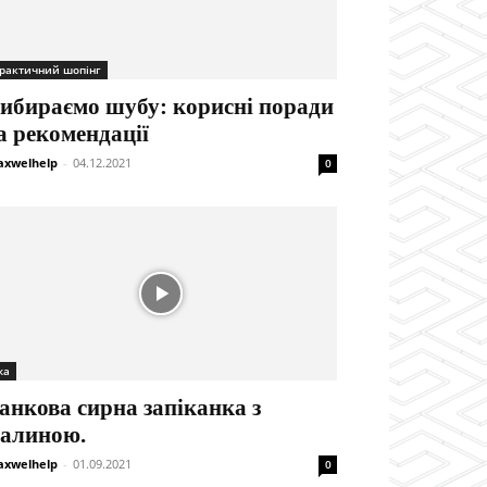
рактичний шопінг
ибираємо шубу: корисні поради
а рекомендації
xwelhelp
-
04.12.2021
0
жа
анкова сирна запіканка з
алиною.
xwelhelp
-
01.09.2021
0