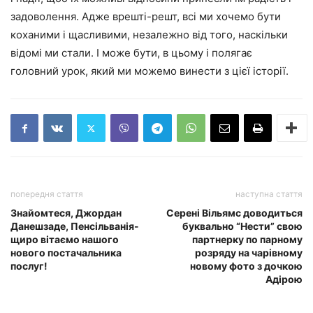
задоволення. Адже врешті-решт, всі ми хочемо бути
коханими і щасливими, незалежно від того, наскільки
відомі ми стали. І може бути, в цьому і полягає
головний урок, який ми можемо винести з цієї історії.
попередня стаття
наступна стаття
Знайомтеся, Джордан
Серені Вільямс доводиться
Данешзаде, Пенсільванія-
буквально “Нести” свою
щиро вітаємо нашого
партнерку по парному
нового постачальника
розряду на чарівному
послуг!
новому фото з дочкою
Адірою