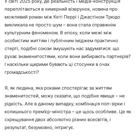
У світі 2025 року, де реальність і медіа-конструкція
переплітаються в химерний візерунок, новина про
можливий роман між Кеті Перрі і Джастіном Трюдо
викликала не просто шум – вона стала справжнім
культурним феноменом. В епоху, коли межі між
особистим життям і публічним іміджем практично
стерті, подібні союзи змушують нас задуматися: що
рухає знаменитостями, коли вони вибирають партнерів?
І наскільки щирими бувають ці стосунки в очах
громадськості?
Я, як людина, яка роками спостерігає за життям
знаменитостей, можу сказати, що подібне явище – не
рідкість. Але в даному випадку, комбінація поп-зірки і
колишнього прем’єр-міністра – це щось особливе. Це як
схрещування двох абсолютно різних всесвітів, і
результат, безумовно, інтригує.