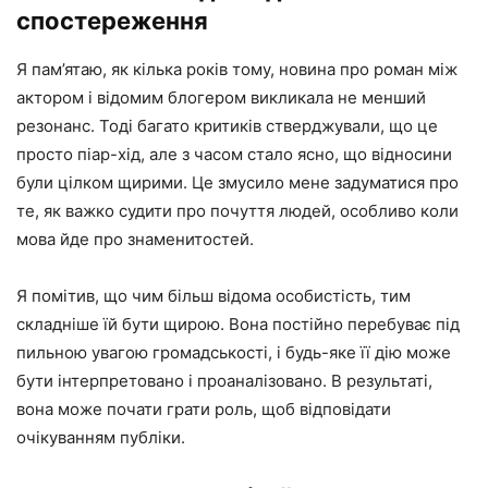
спостереження
Я пам’ятаю, як кілька років тому, новина про роман між
актором і відомим блогером викликала не менший
резонанс. Тоді багато критиків стверджували, що це
просто піар-хід, але з часом стало ясно, що відносини
були цілком щирими. Це змусило мене задуматися про
те, як важко судити про почуття людей, особливо коли
мова йде про знаменитостей.
Я помітив, що чим більш відома особистість, тим
складніше їй бути щирою. Вона постійно перебуває під
пильною увагою громадськості, і будь-яке її дію може
бути інтерпретовано і проаналізовано. В результаті,
вона може почати грати роль, щоб відповідати
очікуванням публіки.