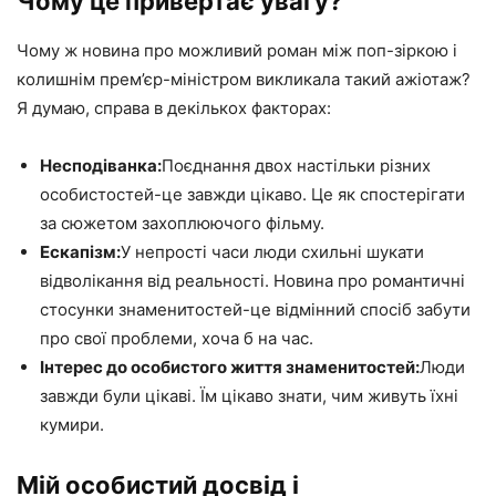
Чому це привертає увагу?
Чому ж новина про можливий роман між поп-зіркою і
колишнім прем’єр-міністром викликала такий ажіотаж?
Я думаю, справа в декількох факторах:
Несподіванка:
Поєднання двох настільки різних
особистостей-це завжди цікаво. Це як спостерігати
за сюжетом захоплюючого фільму.
Ескапізм:
У непрості часи люди схильні шукати
відволікання від реальності. Новина про романтичні
стосунки знаменитостей-це відмінний спосіб забути
про свої проблеми, хоча б на час.
Інтерес до особистого життя знаменитостей:
Люди
завжди були цікаві. Їм цікаво знати, чим живуть їхні
кумири.
Мій особистий досвід і