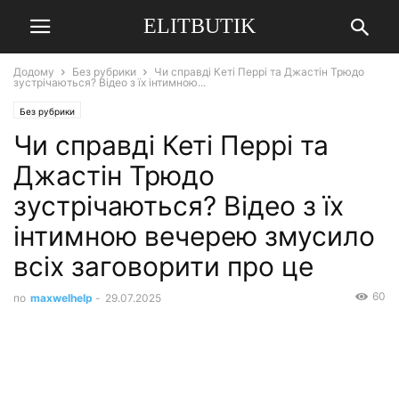
ELITBUTIK
Додому
Без рубрики
Чи справді Кеті Перрі та Джастін Трюдо
зустрічаються? Відео з їх інтимною...
Без рубрики
Чи справді Кеті Перрі та
Джастін Трюдо
зустрічаються? Відео з їх
інтимною вечерею змусило
всіх заговорити про це
60
по
maxwelhelp
-
29.07.2025