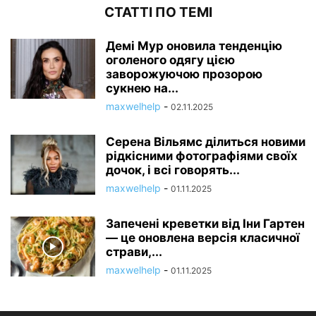
СТАТТІ ПО ТЕМІ
Демі Мур оновила тенденцію
оголеного одягу цією
заворожуючою прозорою
сукнею на...
maxwelhelp
-
02.11.2025
Серена Вільямс ділиться новими
рідкісними фотографіями своїх
дочок, і всі говорять...
maxwelhelp
-
01.11.2025
Запечені креветки від Іни Гартен
— це оновлена ​​версія класичної
страви,...
maxwelhelp
-
01.11.2025