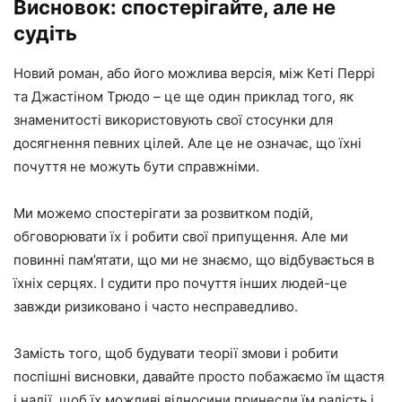
Висновок: спостерігайте, але не
судіть
Новий роман, або його можлива версія, між Кеті Перрі
та Джастіном Трюдо – це ще один приклад того, як
знаменитості використовують свої стосунки для
досягнення певних цілей. Але це не означає, що їхні
почуття не можуть бути справжніми.
Ми можемо спостерігати за розвитком подій,
обговорювати їх і робити свої припущення. Але ми
повинні пам’ятати, що ми не знаємо, що відбувається в
їхніх серцях. І судити про почуття інших людей-це
завжди ризиковано і часто несправедливо.
Замість того, щоб будувати теорії змови і робити
поспішні висновки, давайте просто побажаємо їм щастя
і надії, щоб їх можливі відносини принесли їм радість і