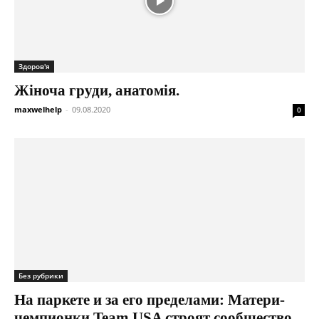
Здоров'я
Жіноча груди, анатомія.
maxwelhelp
-
09.08.2020
0
Без рубрики
На паркете и за его пределами: Матери-
чемпионки Team USA строят сообщество...