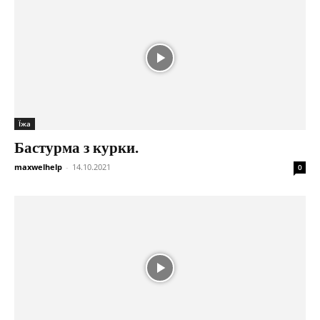
Їжа
Бастурма з курки.
maxwelhelp
-
14.10.2021
0