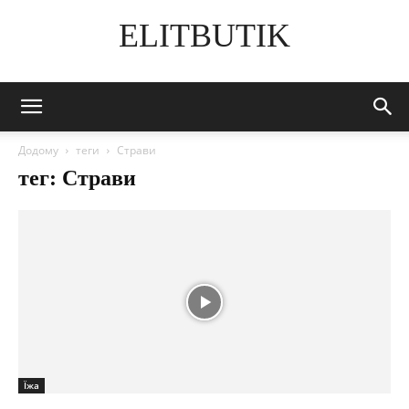
ELITBUTIK
Додому
теги
Страви
тег: Страви
Їжа