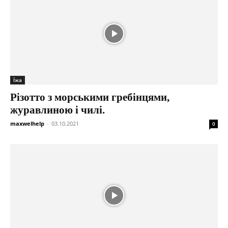
Їжа
Різотто з морськими гребінцями,
журавлиною і чилі.
maxwelhelp
-
03.10.2021
0