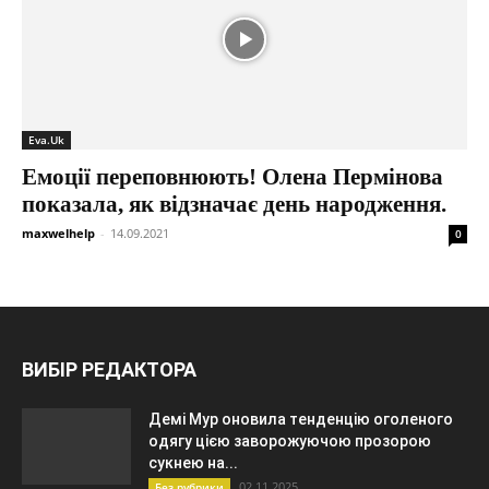
Eva.Uk
Емоції переповнюють! Олена Пермінова
показала, як відзначає день народження.
maxwelhelp
-
14.09.2021
0
ВИБІР РЕДАКТОРА
Демі Мур оновила тенденцію оголеного
одягу цією заворожуючою прозорою
сукнею на...
02.11.2025
Без рубрики