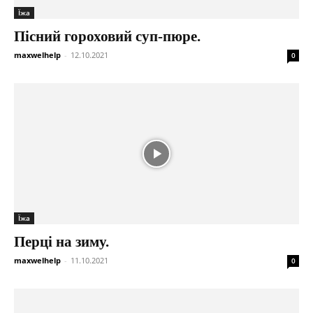
Їжа
Пісний гороховий суп-пюре.
maxwelhelp
-
12.10.2021
0
Їжа
Перці на зиму.
maxwelhelp
-
11.10.2021
0