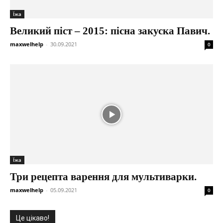
Їжа
Великий піст – 2015: пісна закуска Павич.
maxwelhelp
-
30.09.2021
0
Їжа
Три рецепта варення для мультиварки.
maxwelhelp
-
05.09.2021
0
Це цікаво!