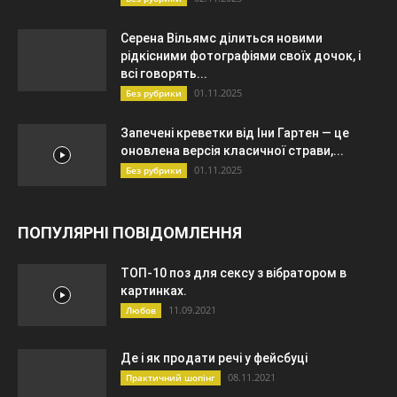
Серена Вільямс ділиться новими
рідкісними фотографіями своїх дочок, і
всі говорять...
01.11.2025
Без рубрики
Запечені креветки від Іни Гартен — це
оновлена ​​версія класичної страви,...
01.11.2025
Без рубрики
ПОПУЛЯРНІ ПОВІДОМЛЕННЯ
ТОП-10 поз для сексу з вібратором в
картинках.
11.09.2021
Любов
Де і як продати речі у фейсбуці
08.11.2021
Практичний шопінг