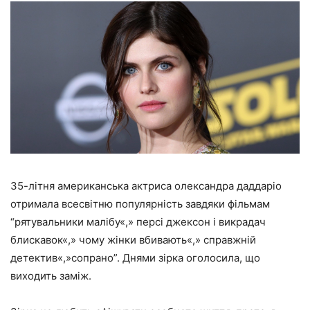
35-літня американська актриса олександра даддаріо
отримала всесвітню популярність завдяки фільмам
“рятувальники малібу«,» персі джексон і викрадач
блискавок«,» чому жінки вбивають«,» справжній
детектив«,»сопрано”. Днями зірка оголосила, що
виходить заміж.