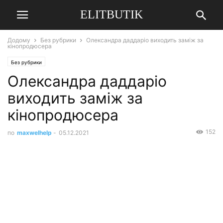
ELITBUTIK
Додому
Без рубрики
Олександра даддаріо виходить заміж за
кінопродюсера
Без рубрики
Олександра даддаріо
виходить заміж за
кінопродюсера
152
по
maxwelhelp
-
05.12.2021