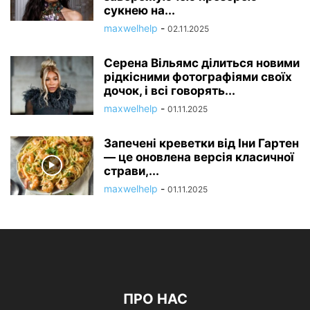
сукнею на...
maxwelhelp
-
02.11.2025
Серена Вільямс ділиться новими
рідкісними фотографіями своїх
дочок, і всі говорять...
maxwelhelp
-
01.11.2025
Запечені креветки від Іни Гартен
— це оновлена ​​версія класичної
страви,...
maxwelhelp
-
01.11.2025
ПРО НАС