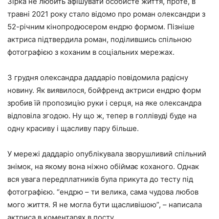
Зірка не любить афішувати особисте життя, проте, в
травні 2021 року стало відомо про роман олександри з
52-річним кінопродюсером ендрю формом. Пізніше
актриса підтвердила роман, поділившись спільною
фотографією з коханим в соціальних мережах.
3 грудня олександра даддаріо повідомила радісну
новину. Як виявилося, бойфренд актриси ендрю форм
зробив їй пропозицію руки і серця, на яке олександра
відповіла згодою. Ну що ж, тепер в голлівуді буде на
одну красиву і щасливу пару більше.
У мережі даддаріо опублікувала зворушливий спільний
знімок, на якому вона ніжно обіймає коханого. Однак
вся увага передплатників була прикута до тесту під
фотографією. “ендрю – ти велика, сама чудова любов
мого життя. Я не могла бути щасливішою”, – написала
актриса в коментарях в посту.