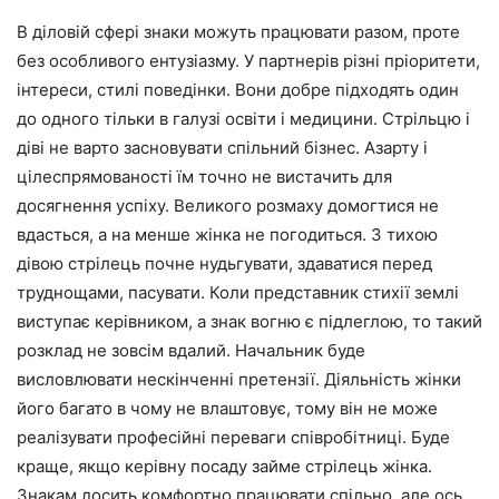
В діловій сфері знаки можуть працювати разом, проте
без особливого ентузіазму. У партнерів різні пріоритети,
інтереси, стилі поведінки. Вони добре підходять один
до одного тільки в галузі освіти і медицини. Стрільцю і
діві не варто засновувати спільний бізнес. Азарту і
цілеспрямованості їм точно не вистачить для
досягнення успіху. Великого розмаху домогтися не
вдасться, а на менше жінка не погодиться. З тихою
дівою стрілець почне нудьгувати, здаватися перед
труднощами, пасувати. Коли представник стихії землі
виступає керівником, а знак вогню є підлеглою, то такий
розклад не зовсім вдалий. Начальник буде
висловлювати нескінченні претензії. Діяльність жінки
його багато в чому не влаштовує, тому він не може
реалізувати професійні переваги співробітниці. Буде
краще, якщо керівну посаду займе стрілець жінка.
Знакам досить комфортно працювати спільно, але ось