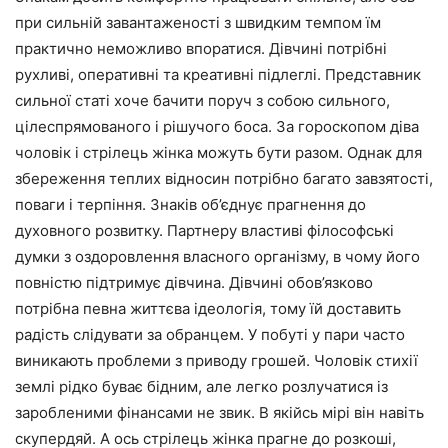
при сильній завантаженості з швидким темпом їм
практично неможливо впоратися. Дівчині потрібні
рухливі, оперативні та креативні підлеглі. Представник
сильної статі хоче бачити поруч з собою сильного,
цілеспрямованого і рішучого боса. За гороскопом діва
чоловік і стрілець жінка можуть бути разом. Однак для
збереження теплих відносин потрібно багато завзятості,
поваги і терпіння. Знаків об’єднує прагнення до
духовного розвитку. Партнеру властиві філософські
думки з оздоровлення власного організму, в чому його
повністю підтримує дівчина. Дівчині обов’язково
потрібна певна життєва ідеологія, тому їй доставить
радість слідувати за обранцем. У побуті у пари часто
виникають проблеми з приводу грошей. Чоловік стихії
землі рідко буває бідним, але легко розлучатися із
заробленими фінансами не звик. В якійсь мірі він навіть
скупердяй. А ось стрілець жінка прагне до розкоші,