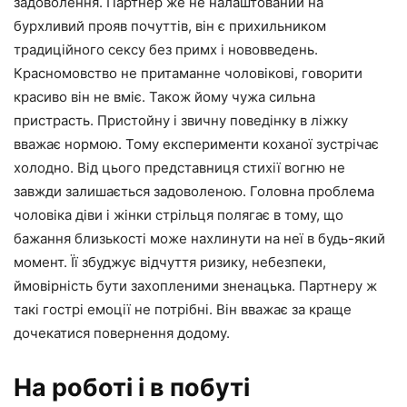
задоволення. Партнер же не налаштований на
бурхливий прояв почуттів, він є прихильником
традиційного сексу без примх і нововведень.
Красномовство не притаманне чоловікові, говорити
красиво він не вміє. Також йому чужа сильна
пристрасть. Пристойну і звичну поведінку в ліжку
вважає нормою. Тому експерименти коханої зустрічає
холодно. Від цього представниця стихії вогню не
завжди залишається задоволеною. Головна проблема
чоловіка діви і жінки стрільця полягає в тому, що
бажання близькості може нахлинути на неї в будь-який
момент. Її збуджує відчуття ризику, небезпеки,
ймовірність бути захопленими зненацька. Партнеру ж
такі гострі емоції не потрібні. Він вважає за краще
дочекатися повернення додому.
На роботі і в побуті