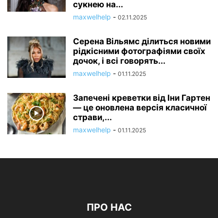
сукнею на...
maxwelhelp
-
02.11.2025
Серена Вільямс ділиться новими
рідкісними фотографіями своїх
дочок, і всі говорять...
maxwelhelp
-
01.11.2025
Запечені креветки від Іни Гартен
— це оновлена ​​версія класичної
страви,...
maxwelhelp
-
01.11.2025
ПРО НАС