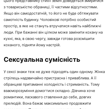
цього представнику стихії землі доведеться змиритися
з товариськістю обраниці, її частими відсутностями.
Якщо він самодостатній, то його не буде обтяжувати
самотність будинку. Чоловікові потрібно особистий
простір, в яке не стануть втручатися навіть найближчі
люди. При бажанні він цілком може замінити кохану на
кухні, яка, в свою чергу, завжди готова розсмішити
коханого, підняти йому настрій.
Сексуальна сумісність
У сексі знаки теж не дуже підходять один одному. Жінка
стрілець надзвичайно пристрасна і приваблива. А її
обранцеві притаманні холодність і стриманість. Тому
взаєморозуміння домогтися складно. Дівчина хоче
романтики, ласкавого ставлення до себе, довгих
прелюдій. Вона бажає максимально продовжити