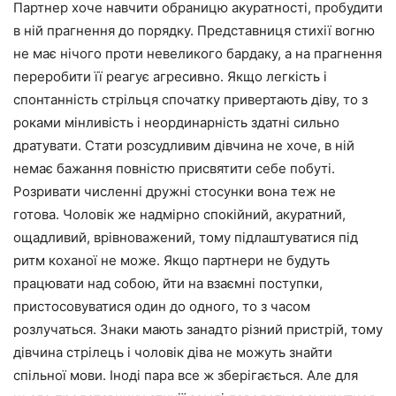
Партнер хоче навчити обраницю акуратності, пробудити
в ній прагнення до порядку. Представниця стихії вогню
не має нічого проти невеликого бардаку, а на прагнення
переробити її реагує агресивно. Якщо легкість і
спонтанність стрільця спочатку привертають діву, то з
роками мінливість і неординарність здатні сильно
дратувати. Стати розсудливим дівчина не хоче, в ній
немає бажання повністю присвятити себе побуті.
Розривати численні дружні стосунки вона теж не
готова. Чоловік же надмірно спокійний, акуратний,
ощадливий, врівноважений, тому підлаштуватися під
ритм коханої не може. Якщо партнери не будуть
працювати над собою, йти на взаємні поступки,
пристосовуватися один до одного, то з часом
розлучаться. Знаки мають занадто різний пристрій, тому
дівчина стрілець і чоловік діва не можуть знайти
спільної мови. Іноді пара все ж зберігається. Але для