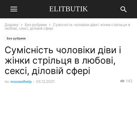
ELITBUTIK
Додому
Без рубрики
Сумісність чоловіки діви і жінки стрільця в
любові, сексі, діловій сфері
Без рубрики
Сумісність чоловіки діви і
жінки стрільця в любові,
сексі, діловій сфері
142
по
maxwelhelp
-
05.12.2021