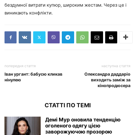
бездумної витрати купюр, широким жестам. Через це і
виникають конфлікти.
попередня стаття
наступна стаття
Іван ургант: бабусю кликав
Олександра даддаріо
нінулею
виходить заміж за
кінопродюсера
СТАТТІ ПО ТЕМІ
Демі Мур оновила тенденцію
оголеного одягу цією
заворожуючою прозорою