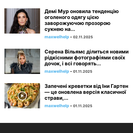
Демі Мур оновила тенденцію
оголеного одягу цією
заворожуючою прозорою
сукнею на...
maxwelhelp
-
02.11.2025
Серена Вільямс ділиться новими
рідкісними фотографіями своїх
дочок, і всі говорять...
maxwelhelp
-
01.11.2025
Запечені креветки від Іни Гартен
— це оновлена ​​версія класичної
страви,...
maxwelhelp
-
01.11.2025