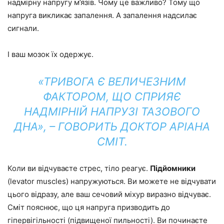
надмірну напругу м’язів. Чому це важливо? Тому що
напруга викликає запалення. А запалення надсилає
сигнали.
І ваш мозок їх одержує.
«ТРИВОГА Є ВЕЛИЧЕЗНИМ
ФАКТОРОМ, ЩО СПРИЯЄ
НАДМІРНІЙ НАПРУЗІ ТАЗОВОГО
ДНА», – ГОВОРИТЬ ДОКТОР АРІАНА
СМІТ.
Коли ви відчуваєте стрес, тіло реагує.
Підйомники
(levator muscles) напружуються. Ви можете не відчувати
цього відразу, але ваш сечовий міхур виразно відчуває.
Сміт пояснює, що ця напруга призводить до
гіпервігільності (підвищеної пильності). Ви починаєте