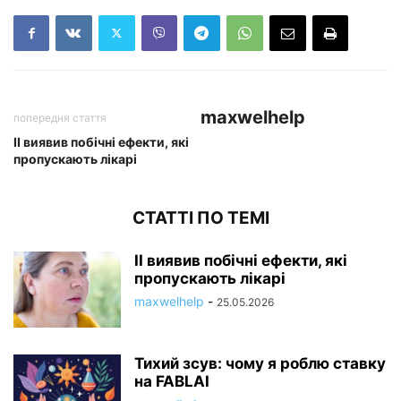
maxwelhelp
попередня стаття
ІІ виявив побічні ефекти, які
пропускають лікарі
СТАТТІ ПО ТЕМІ
ІІ виявив побічні ефекти, які
пропускають лікарі
maxwelhelp
-
25.05.2026
Тихий зсув: чому я роблю ставку
на FABLAI