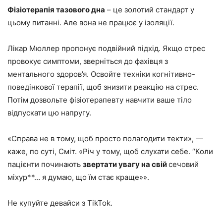
Фізіотерапія тазового дна
– це золотий стандарт у
цьому питанні. Але вона не працює у ізоляції.
Лікар Мюллер пропонує подвійний підхід. Якщо стрес
провокує симптоми, зверніться до фахівця з
ментального здоров’я. Освойте техніки когнітивно-
поведінкової терапії, щоб знизити реакцію на стрес.
Потім дозвольте фізіотерапевту навчити ваше тіло
відпускати цю напругу.
«Справа не в тому, щоб просто полагодити текти», —
каже, по суті, Сміт. «Річ у тому, щоб слухати себе. “Коли
пацієнти починають
звертати увагу на свій
сечовий
міхур**… я думаю, що їм стає краще»».
Не купуйте девайси з TikTok.