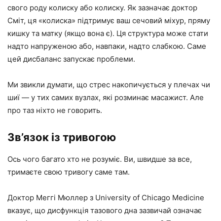
свого роду колиску або колиску. Як зазначає доктор
Сміт, ця «колиска» підтримує ваш сечовий міхур, пряму
кишку та матку (якщо вона є). Ця структура може стати
надто напруженою або, навпаки, надто слабкою. Саме
цей дисбаланс запускає проблеми.
Ми звикли думати, що стрес накопичується у плечах чи
шиї — у тих самих вузлах, які розминає масажист. Але
про таз ніхто не говорить.
Зв’язок із тривогою
Ось чого багато хто не розуміє. Ви, швидше за все,
тримаєте свою тривогу саме там.
Доктор Меггі Мюллер з University of Chicago Medicine
вказує, що дисфункція тазового дна зазвичай означає