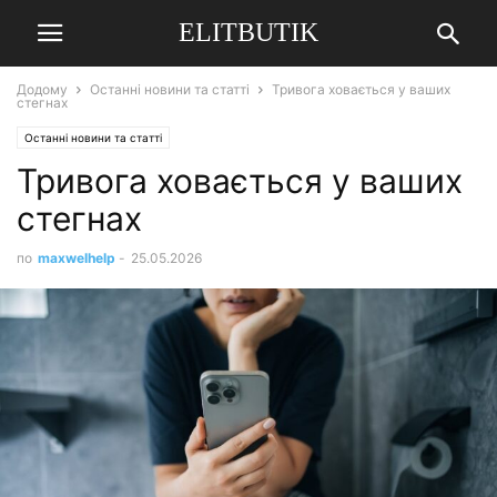
ELITBUTIK
Додому
Останні новини та статті
Тривога ховається у ваших
стегнах
Останні новини та статті
Тривога ховається у ваших
стегнах
по
maxwelhelp
-
25.05.2026