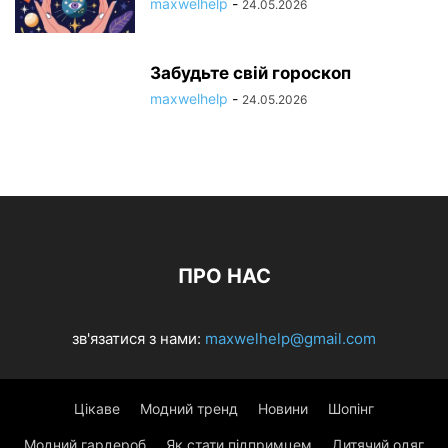
maxwelhelp
-
24.05.2026
Забудьте свій гороскоп
maxwelhelp
-
24.05.2026
ПРО НАС
зв'язатися з нами:
maxwelhelp@gmail.com
Цікаве
Модний тренд
Новини
Шопінг
Модний гардероб
Як стати підпримцем
Дитячий одяг